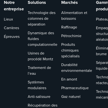
Notre
Solutions
Marchés
Gamm
entreprise
produ
Technologie des
Alimentation et
colonnes de
boissons
Lieux
Platea
séparation
Raffinage
Carrières
Empaq
Dynamique des
structu
Pétrochimie
Épreuves
fluides
aléatoi
computationnelle
Produits
Élimina
chimiques
Usines de
brume
spécialisés
procédé Montz
Sépara
Durabilité
Traitement de
liquide
environnementale
l’eau
Techno
En amont
Systèmes
réacte
modulaires
Pharmaceutique
Techno
Anti-salissure
Gaz naturel
mécan
Récupération des