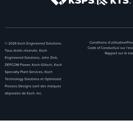
Conditions d’utilisation
Priv
© 2026 Koch Engineered Solutions.
Code of Conduct
Loi sur l’
Tous droits réservés. Koch
Rapport sur le tra
Engineered Solutions, John Zink,
DEPCOM Power, Koch-Glitsch, Koch
Specialty Plant Services, Koch
Technology Solutions et Optimized
Process Designs sont des marques
déposées de Koch, Inc.