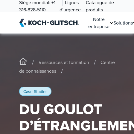
Siège mondial:
+1-
Lignes
Catalogue de
316-828-5110
d’urgence
produits
Notre
Solutions
entreprise
/
/
Ressources et formation
Centre
/
de connaissances
Case Studies
DU GOULOT
D’ÉTRANGLEME