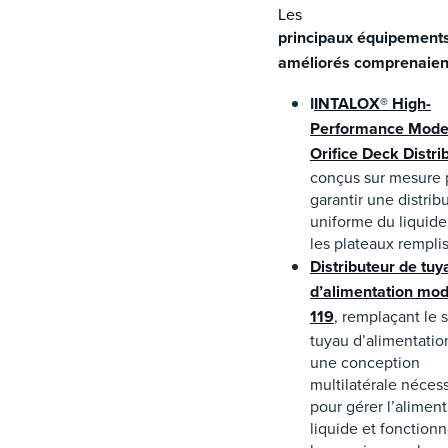
Les
principaux équipement
améliorés comprenaient
I
I
NTALOX® High-
Performance Model
Orifice Deck Distri
conçus sur mesure 
garantir une distrib
uniforme du liquide
les plateaux remplis
Distributeur de tuy
d’alimentation mod
119
, remplaçant le 
tuyau d’alimentatio
une conception
multilatérale néces
pour gérer l’aliment
liquide et fonction