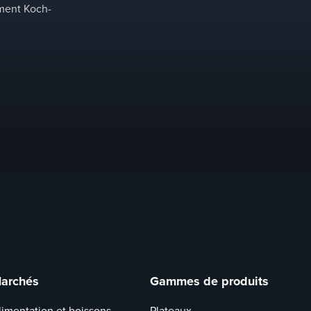
mment Koch-
archés
Gammes de produits
limentation et boissons
Plateaux