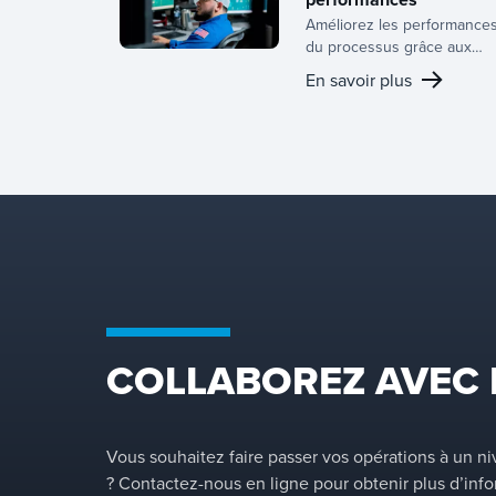
Améliorez les performance
du processus grâce aux
solutions avancées de
En savoir plus
Koch-Glitsch pour le
transfert de masse et la
séparation. Nos
technologies peuvent
réduire la consommation
d’énergie, prolonger la
durée de vie des
équipements et améliorer l
durabilité et la fiabilité
globales des systèmes dan
les industries les plus
exigeantes.
COLLABOREZ AVEC
Vous souhaitez faire passer vos opérations à un n
? Contactez-nous en ligne pour obtenir plus d’info