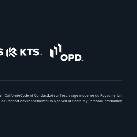
n Californie
Code of Conduct
Loi sur l’esclavage moderne du Royaume-Uni
 231
Rapport environnemental
Do Not Sell or Share My Personal Information