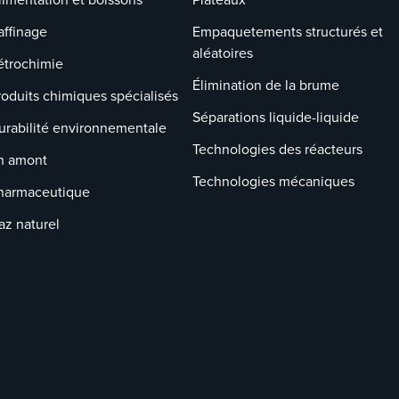
affinage
Empaquetements structurés et
aléatoires
étrochimie
Élimination de la brume
roduits chimiques spécialisés
Séparations liquide-liquide
urabilité environnementale
Technologies des réacteurs
n amont
Technologies mécaniques
harmaceutique
az naturel