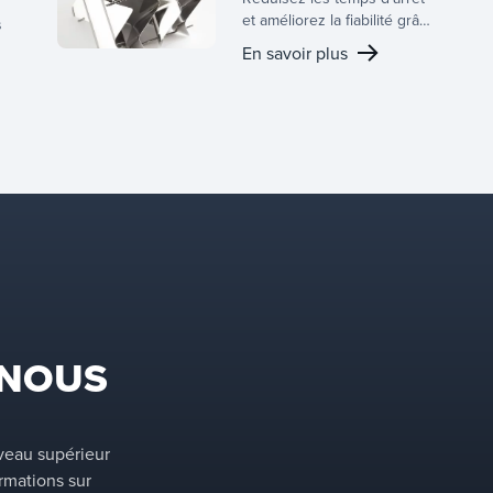
et améliorez la fiabilité grâce
s
aux solutions antisalissure
En savoir plus
de Koch-Glitsch, en tirant
parti de notre savoir-faire en
matière d’applications avec
une gamme d’équipements
de transfert de masse
conçus pour atténuer le
potentiel d’encrassement.
a
s
 NOUS
iveau supérieur
rmations sur