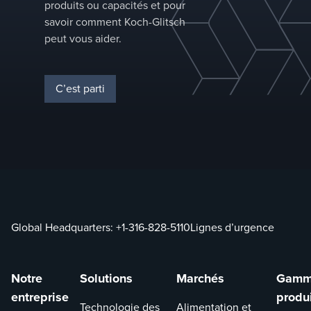
d’applications.
produits ou capacités et pour
savoir comment Koch-Glitsch
peut vous aider.
C’est parti
Global Headquarters:
+1-316-828-5110
Lignes d’urgence
Notre
Solutions
Marchés
Gamm
entreprise
produ
Technologie des
Alimentation et