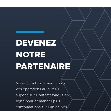
lorsqu’une copie
exacte est requis
Disponible dans
multiples matéri
de l’acier
inoxydable
DEVENEZ
traditionnel aux
alliages élevés, 
NOTRE
passant par l’acie
duplex moderne 
PARTENAIRE
les matériaux
exotiques tels q
le titane et le
zirconium, la
Vous cherchez à faire passer
garniture structu
vos opérations au niveau
FLEXIPAC® est
supérieur ? Contactez-nous en
appliquée dans 
ligne pour demander plus
grande variété
d’informations sur l’un de nos