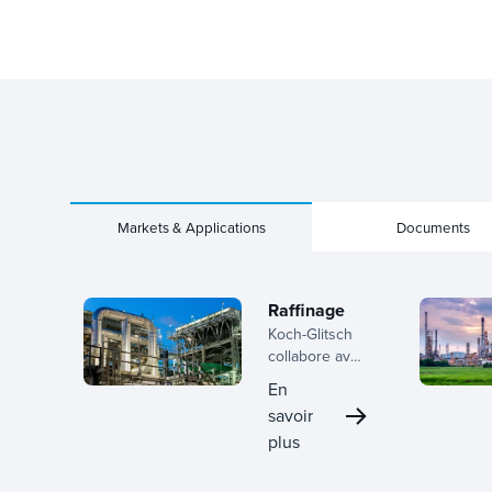
Markets & Applications
Documents
Raffinage
Koch-Glitsch
collabore avec
les raffineurs
En
tout au long
savoir
du cycle de
plus
vie, de la
planification
précoce à