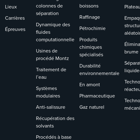
colonnes de
boissons
Lieux
Platea
séparation
Raffinage
Carrières
Empaq
Dynamique des
structu
Pétrochimie
Épreuves
fluides
aléatoi
computationnelle
Produits
Élimina
chimiques
Usines de
brume
spécialisés
procédé Montz
Sépara
Durabilité
Traitement de
liquide
environnementale
l’eau
Techno
En amont
Systèmes
réacte
modulaires
Pharmaceutique
Techno
Anti-salissure
Gaz naturel
mécan
Récupération des
solvants
Procédés à base