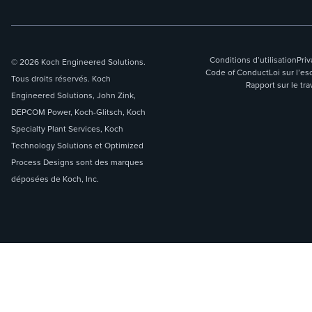
Conditions d’utilisation
Priv
© 2026 Koch Engineered Solutions.
Code of Conduct
Loi sur l’
Tous droits réservés. Koch
Rapport sur le tra
Engineered Solutions, John Zink,
DEPCOM Power, Koch-Glitsch, Koch
Specialty Plant Services, Koch
Technology Solutions et Optimized
Process Designs sont des marques
déposées de Koch, Inc.