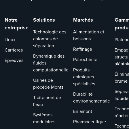
Notre
Solutions
Marchés
Gamm
entreprise
produ
Technologie des
Alimentation et
colonnes de
boissons
Lieux
Platea
séparation
Raffinage
Carrières
Empaq
Dynamique des
structu
Pétrochimie
Épreuves
fluides
aléatoi
computationnelle
Produits
Élimina
chimiques
Usines de
brume
spécialisés
procédé Montz
Sépara
Durabilité
Traitement de
liquide
environnementale
l’eau
Techno
En amont
Systèmes
réacte
modulaires
Pharmaceutique
Techno