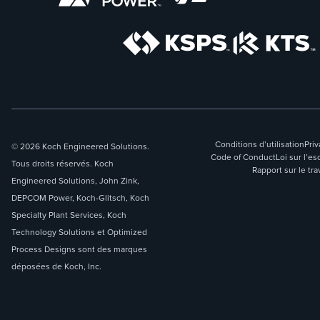
Conditions d’utilisation
Priv
© 2026 Koch Engineered Solutions.
Code of Conduct
Loi sur l’
Tous droits réservés. Koch
Rapport sur le tra
Engineered Solutions, John Zink,
DEPCOM Power, Koch-Glitsch, Koch
Specialty Plant Services, Koch
Technology Solutions et Optimized
Process Designs sont des marques
déposées de Koch, Inc.