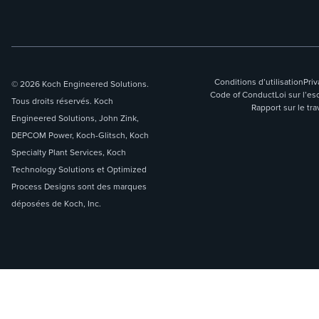
Conditions d’utilisation
Priv
© 2026 Koch Engineered Solutions.
Code of Conduct
Loi sur l’
Tous droits réservés. Koch
Rapport sur le tra
Engineered Solutions, John Zink,
DEPCOM Power, Koch-Glitsch, Koch
Specialty Plant Services, Koch
Technology Solutions et Optimized
Process Designs sont des marques
déposées de Koch, Inc.