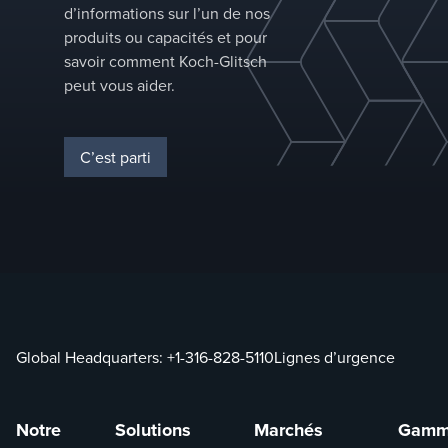
d’informations sur l’un de nos
fonction des
produits ou capacités et pour
caractéristiques
savoir comment Koch-Glitsch
d’alimentation et
peut vous aider.
des exigences de
séparation.
C’est parti
Global Headquarters:
+1-316-828-5110
Lignes d’urgence
Notre
Solutions
Marchés
Gamm