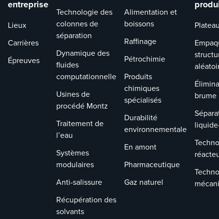
entreprise
produ
Technologie des
Alimentation et
colonnes de
boissons
Lieux
Platea
séparation
Raffinage
Carrières
Empaq
Dynamique des
structu
Pétrochimie
Épreuves
fluides
aléatoi
computationnelle
Produits
Élimina
chimiques
Usines de
brume
spécialisés
procédé Montz
Sépara
Durabilité
Traitement de
liquide
environnementale
l’eau
Techno
En amont
Systèmes
réacte
modulaires
Pharmaceutique
Techno
Anti-salissure
Gaz naturel
mécan
Récupération des
solvants