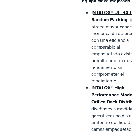
equipo clave mejorado i
I
NTALOX® ULTRA L
Random Packing
, 
ofrece mayor capac
menor caída de pre
con una eficiencia
comparable al
empaquetado exist
permitiendo un ma
rendimiento sin
comprometer el
rendimiento.
I
NTALOX® High-
Performance Model
Orifice Deck Distri
diseñados a medida
garantizar una distr
uniforme del líquido
camas empaquetad