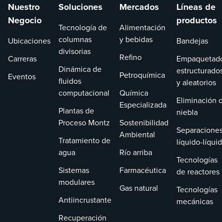
Nuestro
Soluciones
Mercados
Líneas de
diversas
Negocio
aplicaciones.
productos
Tecnología de
Alimentación
columnas
y bebidas
Ubicaciones
Bandejas
divisorias
Refino
Carreras
Empaquetad
Dinámica de
estructurado
Petroquímica
Eventos
fluidos
y aleatorios
computacional
Química
Eliminación 
Especializada
Plantas de
niebla
Proceso Montz
Sostenibilidad
Separacione
Ambiental
Tratamiento de
líquido-líqui
agua
Río arriba
Tecnologías
Sistemas
Farmacéutica
de reactores
modulares
Gas natural
Tecnologías
Antiincrustante
mecánicas
Recuperación