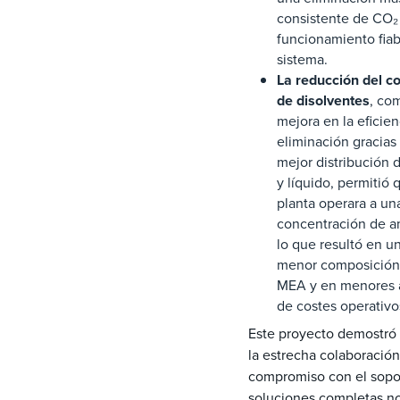
consistente de CO₂
funcionamiento fiab
sistema.
La reducción del 
de disolventes
, co
mejora en la eficien
eliminación gracias
mejor distribución 
y líquido, permitió 
planta operara a u
concentración de a
lo que resultó en u
menor composición
MEA y en menores 
de costes operativo
Este proyecto demostr
la estrecha colaboración
compromiso con el sopo
soluciones completas no