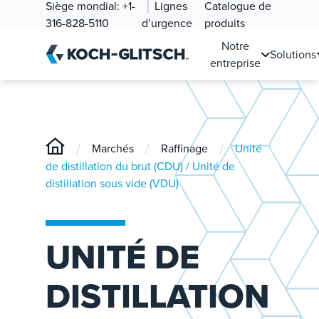
Siège mondial:
+1-
Lignes
Catalogue de
316-828-5110
d’urgence
produits
Notre
Solutions
entreprise
/
/
/
Marchés
Raffinage
Unité
de distillation du brut (CDU) / Unité de
distillation sous vide (VDU)
UNITÉ DE
DISTILLATION