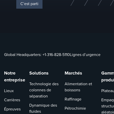
C’est parti
Global Headquarters:
+1-316-828-5110
Lignes d’urgence
Notre
Solutions
Marchés
Gamm
entreprise
produ
Technologie des
Alimentation et
colonnes de
boissons
Lieux
Platea
séparation
Raffinage
Carrières
Empaq
Dynamique des
structu
Pétrochimie
Épreuves
fluides
aléatoi