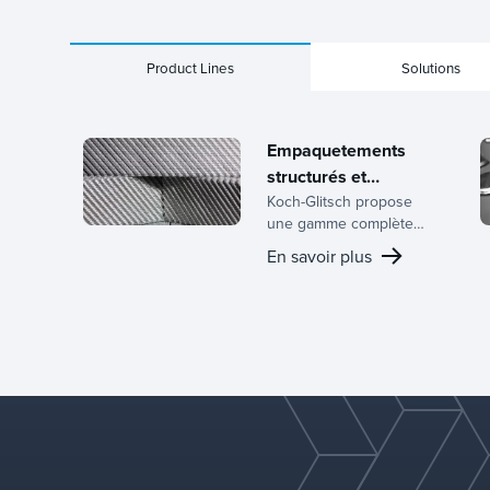
Product Lines
Solutions
Empaquetements
structurés et
aléatoires
Koch-Glitsch propose
une gamme complète
d’emballages
En savoir plus
structurés et aléatoires,
soutenue par des
décennies d’expertise
dans le développement
d’équipements de
transfert de masse et
une équipe de R&D
dédiée.