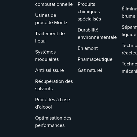
computationnelle
Produits
Élimina
chimiques
Usines de
brume
spécialisés
procédé Montz
Sépara
Durabilité
Traitement de
liquide
environnementale
l’eau
Techno
En amont
Systèmes
réacte
modulaires
Pharmaceutique
Techno
Anti-salissure
Gaz naturel
mécan
Récupération des
solvants
Procédés à base
d’alcool
Optimisation des
performances