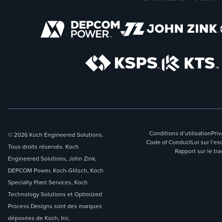
rapidem
inspect
rempla
Conditions d’utilisation
Priv
© 2026 Koch Engineered Solutions.
Code of Conduct
Loi sur l’
Tous droits réservés. Koch
Rapport sur le tra
Engineered Solutions, John Zink,
DEPCOM Power, Koch-Glitsch, Koch
Specialty Plant Services, Koch
Technology Solutions et Optimized
Process Designs sont des marques
déposées de Koch, Inc.