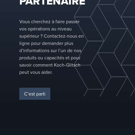
PARTENAIRE
désaéra
catalys
Fournit
descent
Vous cherchez à faire passer
et unif
vos opérations au niveau
catalys
supérieur ? Contactez-nous en
travers 
ligne pour demander plus
décapa
d’informations sur l’un de nos
Améliore
produits ou capacités et pour
l’efficacité 
savoir comment Koch-Glitsch
décapage
peut vous aider.
Fournit
temps d
maxima
C’est parti
catalys
une fai
vitesse
catalys
Amélior
contact