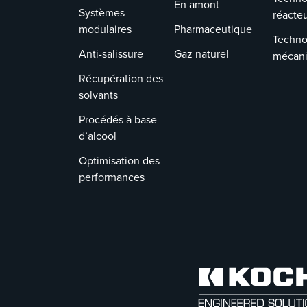
En amont
nécessa
Systèmes
réacte
qu’en h
modulaires
Pharmaceutique
bas
Techno
Anti-salissure
Gaz naturel
Les sup
mécan
souder 
Récupération des
fixation
solvants
coque 
maintie
Procédés à base
permane
d’alcool
garnitu
structur
Optimisation des
supports
performances
de main
amovibl
rempla
Les piè
amovib
peuvent
installé
retirées