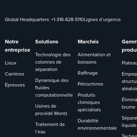
la taille
petite 
Réduit 
Global Headquarters:
+1-316-828-5110
Lignes d’urgence
canalisa
contou
Réduit l’éro
Notre
Solutions
Marchés
Gamm
Pas de 
entreprise
produ
Technologie des
Alimentation et
pincem
colonnes de
boissons
haute v
Lieux
Platea
Faibles 
séparation
Raffinage
Carrières
Empaq
locales
Dynamique des
structu
le lit
Pétrochimie
Épreuves
fluides
aléatoi
Facile à inst
computationnelle
Produits
entretenir
Élimina
chimiques
Usines de
brume
Des sup
spécialisés
procédé Montz
souder 
Sépara
Durabilité
fixation
Traitement de
liquide
coque 
environnementale
l’eau
maintie
Techno