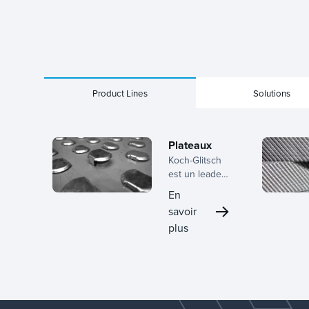
Product Lines
Solutions
Plateaux
Koch-Glitsch
est un leader
mondial de la
En
technologie
savoir
des plateaux,
plus
offrant une
large gamme
de
conceptions
pour les
panneaux