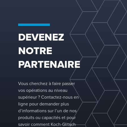
actifs, les
configurations
de
descendantes
et les
structures de
DEVENEZ
support.
Grâce à notre
NOTRE
expérience
approfondie
de l’industrie,
PARTENAIRE
nous
fournissons le
plateau
adapté à
Vous cherchez à faire passer
votre
vos opérations au niveau
application et
supérieur ? Contactez-nous en
adaptons les
configurations
ligne pour demander plus
pour
d’informations sur l’un de nos
optimiser les
produits ou capacités et pour
performances
savoir comment Koch-Glitsch
de votre