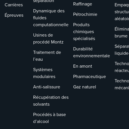
séparation
Raffinage
Carrières
Empaq
Dynamique des
structu
Pétrochimie
Épreuves
fluides
aléatoi
computationnelle
Produits
Élimina
chimiques
Usines de
brume
spécialisés
procédé Montz
Sépara
Durabilité
Traitement de
liquide
environnementale
l’eau
Techno
En amont
Systèmes
réacte
modulaires
Pharmaceutique
Techno
Anti-salissure
Gaz naturel
mécan
Récupération des
solvants
Procédés à base
d’alcool