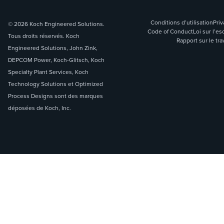
Conditions d’utilisation
Priv
© 2026 Koch Engineered Solutions.
Code of Conduct
Loi sur l’
Tous droits réservés. Koch
Rapport sur le tra
Engineered Solutions, John Zink,
DEPCOM Power, Koch-Glitsch, Koch
Specialty Plant Services, Koch
Technology Solutions et Optimized
Process Designs sont des marques
déposées de Koch, Inc.