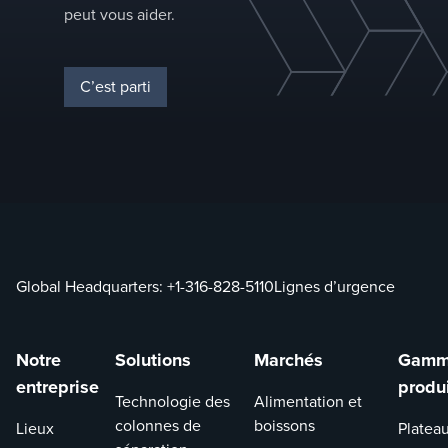
peut vous aider.
colonne de
séparation
spécifique.
C’est parti
Global Headquarters:
+1-316-828-5110
Lignes d’urgence
Notre
Solutions
Marchés
Gamm
entreprise
produ
Technologie des
Alimentation et
colonnes de
boissons
Lieux
Platea