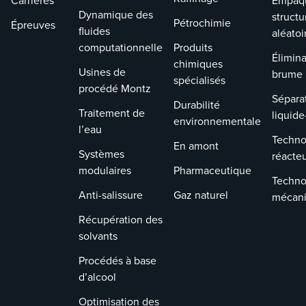
Carrières
Empaq
Dynamique des
structu
Pétrochimie
Épreuves
fluides
aléatoi
computationnelle
Produits
Élimina
chimiques
Usines de
brume
spécialisés
procédé Montz
Sépara
Durabilité
Traitement de
liquide
environnementale
l’eau
Techno
En amont
Systèmes
réacte
modulaires
Pharmaceutique
Techno
Anti-salissure
Gaz naturel
mécan
Récupération des
solvants
Procédés à base
d’alcool
Optimisation des