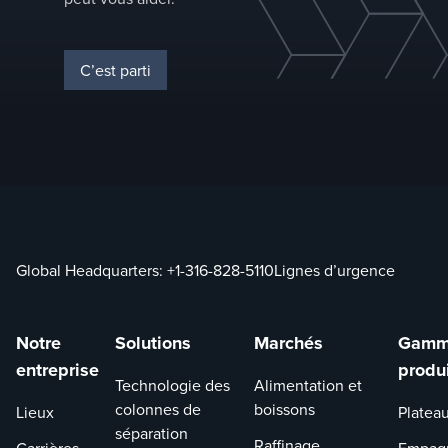
l’efficac
processu
C’est parti
Global Headquarters:
+1-316-828-5110
Lignes d’urgence
Notre
Solutions
Marchés
Gamm
entreprise
produ
Technologie des
Alimentation et
colonnes de
boissons
Lieux
Platea
séparation
Raffinage