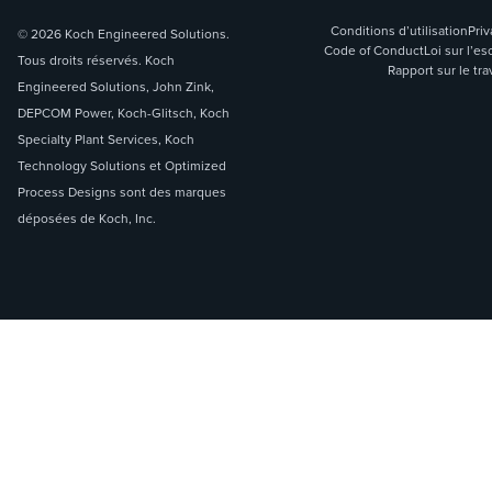
Conditions d’utilisation
Priv
© 2026 Koch Engineered Solutions.
Code of Conduct
Loi sur l’
Tous droits réservés. Koch
Rapport sur le tra
Engineered Solutions, John Zink,
DEPCOM Power, Koch-Glitsch, Koch
Specialty Plant Services, Koch
Technology Solutions et Optimized
Process Designs sont des marques
déposées de Koch, Inc.