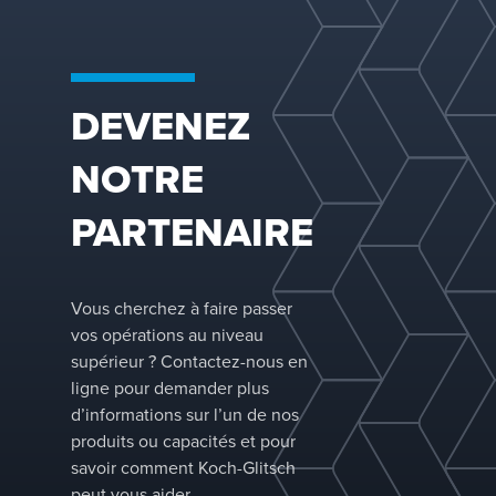
technol
pointe,
notamme
système
DEVENEZ
désaérat
l’eau de
NOTRE
éliminat
brouillar
PARTENAIRE
solution
séparati
liquide,
contribu
Vous cherchez à faire passer
améliore
vos opérations au niveau
fiabilité
supérieur ? Contactez-nous en
opératio
ligne pour demander plus
à réduire
d’informations sur l’un de nos
temps d’
produits ou capacités et pour
imprévus
savoir comment Koch-Glitsch
optimise
peut vous aider.