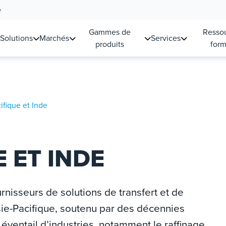
e
Gammes de
Ressou
Solutions
Marchés
Services
produits
form
ifique et Inde
E ET INDE
urnisseurs de solutions de transfert et de
ie-Pacifique, soutenu par des décennies
éventail d’industries, notamment le raffinage,