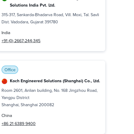
Solutions India Pvt. Ltd.
315-317, Sankarda-Bhadarva Road, Vill. Moxi, Tal. Savli
Dist. Vadodara, Gujarat 391780
India
+91 (0) 2667-244-345
Office
Koch Engineered Solutions (Shanghai) Co., Ltd.
Room 2601, Anlian building, No. 168 Jingzhou Road,
Yangpu District
Shanghai, Shanghai 200082
China
+86 21 6389 9400