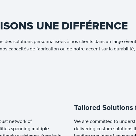
ISONS UNE DIFFÉRENCE
s des solutions personnalisées à nos clients dans un large éventai
 nos capacités de fabrication ou de notre accent sur la durabilit
Tailored Solutions 
bust network of
We are committed to underst
ities spanning multiple
delivering custom solutions t
r timely assistance, from help
leading provider of advanced