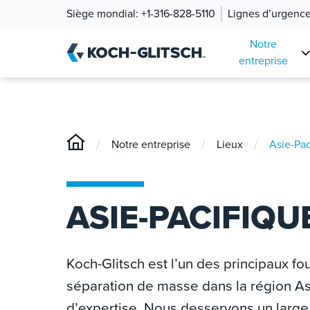
Siège mondial:
+1-316-828-5110
Lignes d’urgenc
Notre
entreprise
/
/
/
Notre entreprise
Lieux
Asie-Pac
ASIE-PACIFIQU
Koch-Glitsch est l’un des principaux fo
séparation de masse dans la région As
d’expertise. Nous desservons un large 