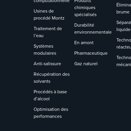
computationnelle
Produits
Élimina
chimiques
Usines de
brume
spécialisés
procédé Montz
Sépara
Durabilité
Traitement de
liquide
environnementale
l’eau
Techno
En amont
Systèmes
réacte
modulaires
Pharmaceutique
Techno
Anti-salissure
Gaz naturel
mécan
Récupération des
solvants
Procédés à base
d’alcool
Optimisation des
performances