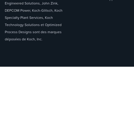
Engineered Solutions, John Zink,
DEPCOM Power, Koch-Glitsch, Koch
Specialty Plant Services, Koch
Technology Solutions et Optimized
Process Designs sont des marques
déposées de Koch, Inc.