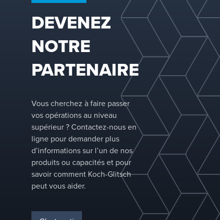
peuvent minimis
configuratio
éliminer la soudu
DEVENEZ
descendeur
une tour existant
plateaux
Installer de
améliorations de
NOTRE
nouveaux
l’efficacité et de 
équipement
capacité peuvent
PARTENAIRE
transfert de
obtenues en utili
là où il n’ex
des plateaux hau
d’accessoire
performance com
tour existant
Vous cherchez à faire passer
la technologie 
Installer des
vos opérations au niveau
FIT®.
plateaux
supérieur ? Contactez-nous en
SUPERFRAC
ligne pour demander plus
passages mu
d’informations sur l’un de nos
produits ou capacités et pour
savoir comment Koch-Glitsch
peut vous aider.