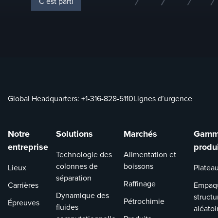
C’est parti
Global Headquarters:
+1-316-828-5110
Lignes d’urgence
Notre
Solutions
Marchés
Gamm
entreprise
produ
Technologie des
Alimentation et
colonnes de
boissons
Lieux
Platea
séparation
Raffinage
Carrières
Empaq
Dynamique des
structu
Pétrochimie
Épreuves
fluides
aléatoi