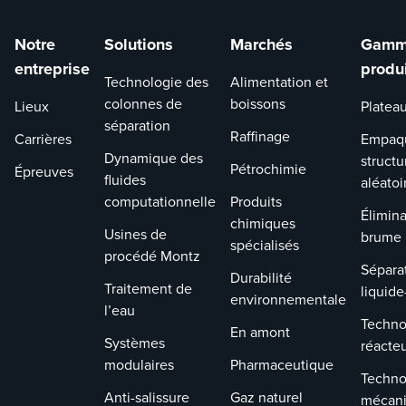
dépenses
d’exploitation en
Notre
Solutions
Marchés
Gamm
raison de la
entreprise
produ
Technologie des
Alimentation et
réduction des
colonnes de
boissons
Lieux
besoins en matiè
Platea
séparation
de recirculation 
Raffinage
Carrières
Empaq
de régénération
Dynamique des
structu
Pétrochimie
Épreuves
avec la même
fluides
aléatoi
hauteur de
computationnelle
Produits
garnissage.
Élimina
chimiques
Usines de
L’efficacité
brume
spécialisés
procédé Montz
améliorée de
Sépara
Durabilité
l’emballage
Traitement de
liquide
environnementale
structuré
l’eau
FLEXIPAC® CP™ :
Techno
En amont
Systèmes
réacte
modulaires
Pharmaceutique
Techno
Anti-salissure
Gaz naturel
mécan