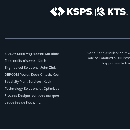
Conditions d’utilisation
Priv
© 2026 Koch Engineered Solutions.
Code of Conduct
Loi sur l’
Tous droits réservés. Koch
Rapport sur le tra
Engineered Solutions, John Zink,
DEPCOM Power, Koch-Glitsch, Koch
Specialty Plant Services, Koch
Technology Solutions et Optimized
Process Designs sont des marques
déposées de Koch, Inc.