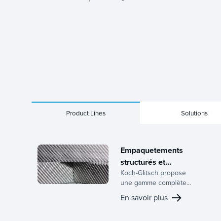
Product Lines
Solutions
Empaquetements
structurés et
Koch-Glitsch propose
aléatoires
une gamme complète
d’emballages
En savoir plus
structurés et aléatoires,
soutenue par des