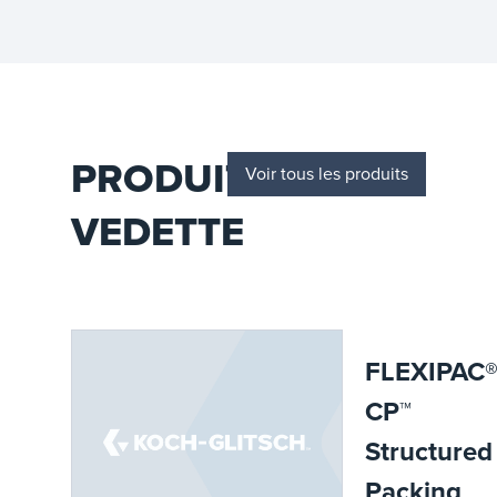
décennies d’expertise
dans le développement
d’équipements de
transfert de masse et
une équipe de R&D
dédiée.
PRODUITS EN
Voir tous les produits
VEDETTE
FLEXIPAC
CP™
Structured
Packing