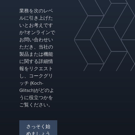
ーショ
ンは、
業務を次のレベ
スルー
ルに引き上げた
プッ
いとお考えです
ト、ラ
か?オンラインで
ンレン
お問い合わせい
グス、
効率、
ただき、当社の
ターン
製品または機能
アラウ
に関する詳細情
ンド実
報をリクエスト
行が一
し、コークグリ
定の圧
力にさ
ッチ (Koch-
らされ
Glitsch)がどのよ
ている
うに役立つかを
実際の
ご覧ください。
製油所
条件向
けに構
築され
さっそく始
ていま
めましょう