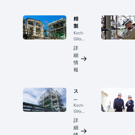
精
製
Koch-
Glitsch
は、初
詳
期の計
細
画から
情
ターン
アラウ
報
ンドの
実行ま
で、ラ
ス
イフサ
ペ
イクル
全体に
シ
Koch-
わたっ
Glitsch
ャ
て精製
は、特
リ
詳
業者と
殊化学
テ
細
提携
処理の
ィ
情