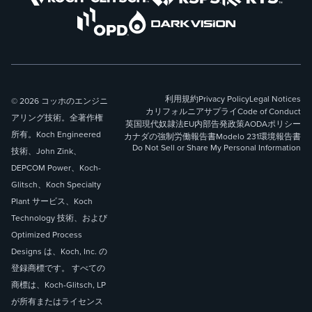
利用規約
Privacy Policy
Legal Notices
© 2026 コッホのエンジニ
カリフォルニアサプライ
Code of Conduct
アリング技術。全著作権
英国現代奴隷法
EU内部告発政策
AODAポリシー
所有。Koch Engineered
カナダの強制労働報告書
Modelo 231
環境報告書
Do Not Sell or Share My Personal Information
技術、John Zink、
DEPCOM Power、Koch-
Glitsch、Koch Specialty
Plant サービス、Koch
Technology 技術、および
Optimized Process
Designs は、Koch, Inc. の
登録商標です。 すべての
商標は、Koch-Glitsch, LP
が所有またはライセンス