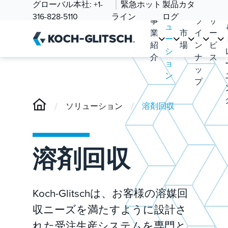
ソ
グローバル本社:
+1-
緊急ホット
製品カタ
品
リ
316-828-5110
ライン
ログ
事
ラ
サ
ュ
業
市
イ
ー
ー
紹
場
ン
ビ
シ
介
ナ
ス
ョ
ッ
ン
プ
/
/
ソリューション
溶剤回収
溶剤回収
Koch-Glitschは、お客様の溶媒回
収ニーズを満たすように設計さ
れた受注生産システムを専門と