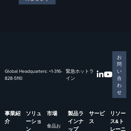
す。
お
問
Global Headquarters:
+1-316-
緊急ホットラ
い
828-5110
イン
合
わ
せ
事業紹
ソリュ
市場
製品ラ
サービ
リソー
介
ーショ
インナ
ス
ス&ト
食品お
ン
ップ
レーニ