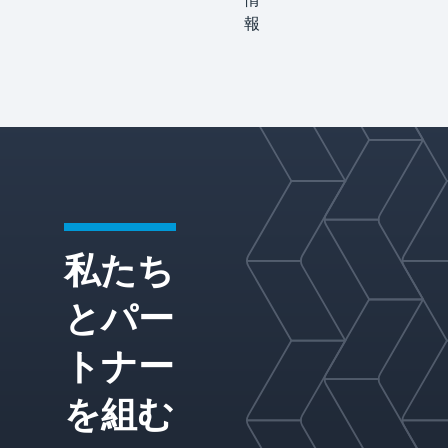
し、チ
ための
ームが
ケ
高度な
報
分離パ
物質移
ミ
フォー
動およ
カ
マンス
び相分
ル
を向上
離ソリ
させ、
ューシ
リスク
ョンを
を軽減
提供
し、よ
し、製
り強力
品の品
な運用
質、ス
成果を
ループ
私たち
達成で
ット、
きるよ
および
う支援
運用性
とパー
しま
能を最
す。当
適化し
トナー
社の物
ます。
質移動
を組む
および
相分離
ソリュ