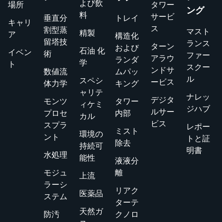
よび飲
場所
タワー
ング
料
サービ
垂直分
トレイ
キャリ
ス
割型蒸
マスト
精製
ア
構造化
留塔技
ランス
ターン
および
石油 化
イベン
術
ファー
アラウ
ランダ
学
ト
スクー
ンドサ
数値流
ムパッ
ル
スペシ
ービス
体力学
キング
ャリテ
ナレッ
デジタ
モンツ
タワー
ィケミ
ジハブ
ルサー
プロセ
内部
カル
ビス
スプラ
レポー
ミスト
環境の
ント
トと証
除去
持続可
明書
水処理
能性
液液分
モジュ
離
上流
ラーシ
リアク
医薬品
ステム
ターテ
天然ガ
防汚
クノロ