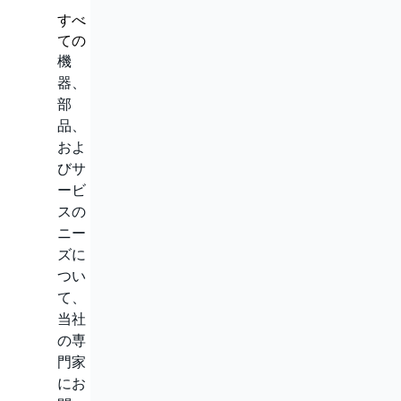
すべ
ての
機
器、
部
品、
およ
びサ
ービ
スの
ニー
ズに
つい
て、
当社
の専
門家
にお