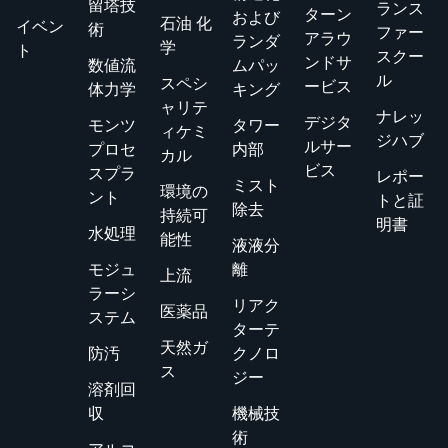
留塔技
ランス
ターン
および
石油 化
イベン
術
ファー
アラウ
ランダ
学
ト
スクー
ンドサ
数値流
ムパッ
ル
スペシ
ービス
体力学
キング
ャリテ
ナレッ
デジタ
モンツ
タワー
ィケミ
ジハブ
ルサー
プロセ
内部
カル
ビス
スプラ
レポー
ミスト
環境の
ント
トと証
除去
持続可
明書
水処理
能性
液液分
モジュ
離
上流
ラーシ
リアク
医薬品
ステム
ターテ
天然ガ
防汚
クノロ
ス
ジー
溶剤回
収
機械技
術