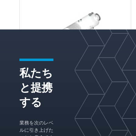
私たち
液液分離
と提携
Koch-Glitschは、容器、入口分配器、合体お
よび沈降媒体、ミストエリミネーター、ボル
する
テックスブレーカーを含む完全なシステムを
提供し、液液分離のための専門的なソリュー
ションを提供しています。二相分離と三相分
業務を次のレベ
離の両方の設計により、供給特性と分離要件
ルに引き上げた
に基づいて性能を最適化します。