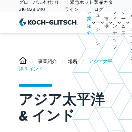
ソ
グローバル本社:
+1-
緊急ホット
製品カタ
品
リ
316-828-5110
ライン
ログ
事
ラ
サ
ュ
業
市
イ
ー
ー
紹
場
ン
ビ
シ
介
ナ
ス
ョ
ッ
ン
プ
/
/
/
事業紹介
場所
アジア太平
洋 & インド
アジア太平洋
& インド