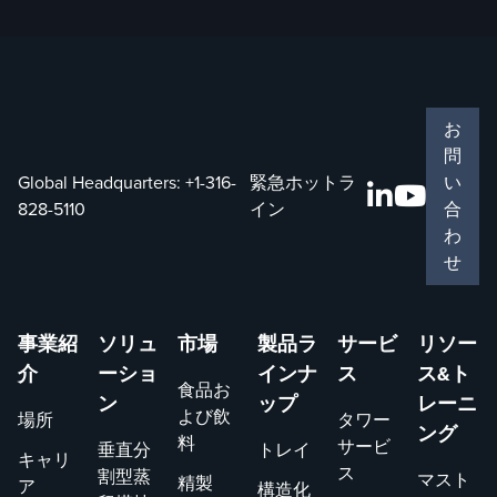
お
問
Global Headquarters:
+1-316-
緊急ホットラ
い
828-5110
イン
合
わ
せ
事業紹
ソリュ
市場
製品ラ
サービ
リソー
介
ーショ
インナ
ス
ス&ト
食品お
ン
ップ
レーニ
よび飲
場所
タワー
ング
料
サービ
垂直分
トレイ
キャリ
ス
割型蒸
マスト
精製
ア
構造化