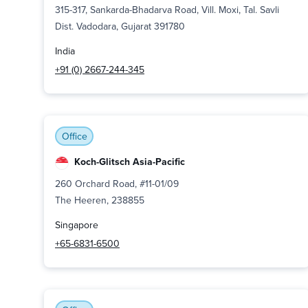
315-317, Sankarda-Bhadarva Road, Vill. Moxi, Tal. Savli
Dist. Vadodara, Gujarat 391780
India
+91 (0) 2667-244-345
Office
Koch-Glitsch Asia-Pacific
260 Orchard Road, #11-01/09
The Heeren, 238855
Singapore
+65-6831-6500