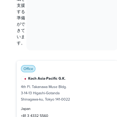
支援
する
準備
がで
きて
いま
す。
Office
Koch Asia-Pacific G.K.
4th Fl. Takanawa Muse Bldg.
3-14-13 Higashi-Gotanda
Shinagawa-ku, Tokyo 141-0022
Japan
+81 3 4332 5560