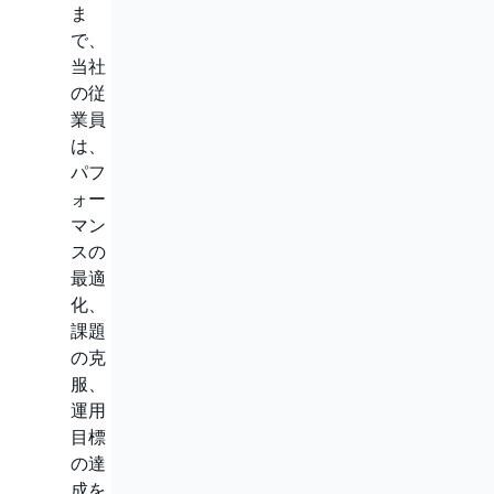
ま
で、
当社
の従
業員
は、
パフ
ォー
マン
スの
最適
化、
課題
の克
服、
運用
目標
の達
成を