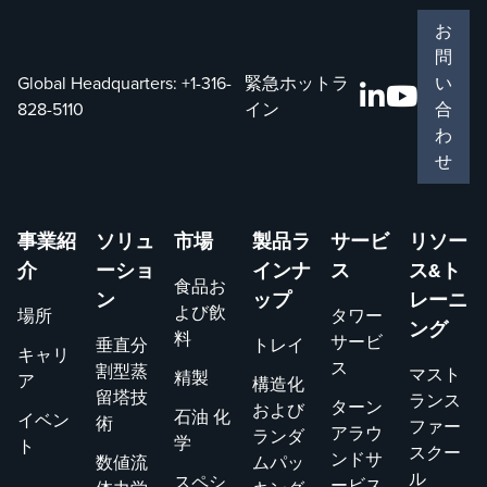
お
問
Global Headquarters:
+1-316-
緊急ホットラ
い
828-5110
イン
合
わ
せ
事業紹
ソリュ
市場
製品ラ
サービ
リソー
介
ーショ
インナ
ス
ス&ト
食品お
ン
ップ
レーニ
よび飲
場所
タワー
ング
料
サービ
垂直分
トレイ
キャリ
ス
割型蒸
マスト
精製
ア
構造化
留塔技
ランス
ターン
および
石油 化
イベン
術
ファー
アラウ
ランダ
学
ト
スクー
ンドサ
数値流
ムパッ
ル
スペシ
ービス