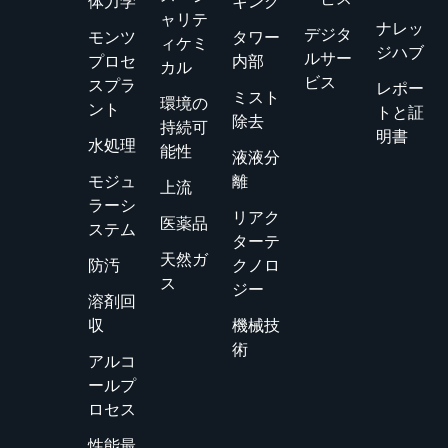
体力学
キング
ャリテ
ナレッ
デジタ
モンツ
タワー
ィケミ
ジハブ
ルサー
プロセ
内部
カル
ビス
スプラ
レポー
ミスト
環境の
ント
トと証
除去
持続可
明書
水処理
能性
液液分
モジュ
離
上流
ラーシ
リアク
医薬品
ステム
ターテ
天然ガ
防汚
クノロ
ス
ジー
溶剤回
収
機械技
術
アルコ
ールプ
ロセス
性能最