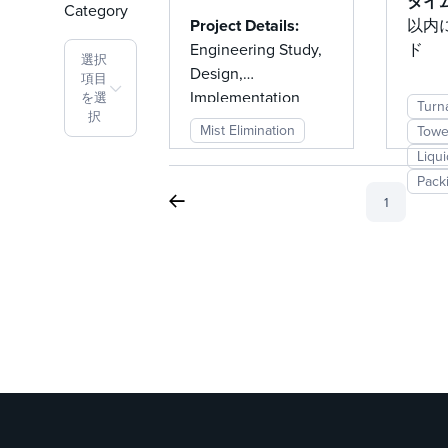
タイ
Category
Eliminates
グレ
Project Details:
以内
Liquid
Engineering Study,
ド
選択
Design,
Carryover
項目
Implementation
を選
Turn
択
Mist Elimination
Towe
Liqu
Pack
1