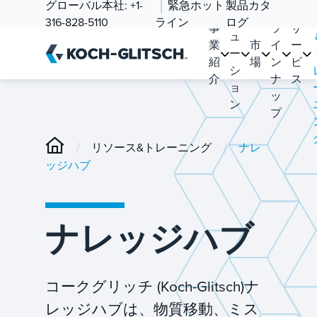
ソ
グローバル本社:
+1-
緊急ホット
製品カタ
品
リ
316-828-5110
ライン
ログ
事
ラ
サ
ュ
業
市
イ
ー
ー
紹
場
ン
ビ
シ
介
ナ
ス
ョ
ッ
ン
プ
/
/
リソース&トレーニング
ナレ
ッジハブ
ナレッジハブ
コークグリッチ (Koch-Glitsch)ナ
レッジハブは、物質移動、ミス