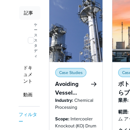
記事
ケ
ー
ス
ス
タ
デ
ィ
ドキ
Case Studies
Case
ュメ
ント
Avoiding
ボト
Vessel
らブ
動画
Replacement:
Industry:
Chemical
ーへ
業界:
Processing
CFD-
ウン
範囲:
フィルタ
Validated
のア
Scope:
Intercooler
ム 
ー
Knockout (KO) Drum
Retrofit
の性