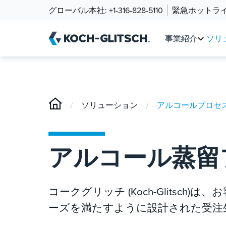
グローバル本社:
+1-316-828-5110
緊急ホットラ
事業紹介
ソリ
/
/
ソリューション
アルコールプロセ
アルコール蒸留
コークグリッチ (Koch-Glitsc
ーズを満たすように設計された受注