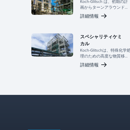
Koch-Glitsch は、初期の計
画からターンアラウンドの
実行まで、ライフサイクル
詳細情報
全体にわたって精製業者と
提携し、チームが分離パフ
ォーマンスを向上させ、リ
スクを軽減し、より強力な
スペシャリティケミ
運用成果を達成できるよう
カル
支援します。当社の物質移
Koch-Glitschは、特殊化学
動および相分離ソリューシ
理のための高度な物質移動
ョンは、スループット、ラ
および相分離ソリューショ
詳細情報
ンレングス、効率、ターン
ンを提供し、製品の品質、
アラウンド実行が一定の圧
スループット、および運用
力にさらされている実際の
性能を最適化します。
製油所条件向けに構築され
ています。