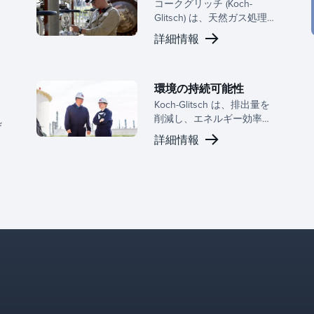
コークグリッチ (Koch-
Glitsch) は、天然ガス処理の
効率、信頼性、持続可能性
詳細情報
を向上させる高性能のミス
トエリミネーター、コアレ
ッサー、タワー内部装置を
提供しています。
環境の持続可能性
Koch-Glitsch は、排出量を
削減し、エネルギー効率を
処
向上させ、より持続可能な
詳細情報
未来に向けて循環経済プロ
セスを可能にする物質移動
および分離ソリューション
により、環境の持続可能性
を向上させます。