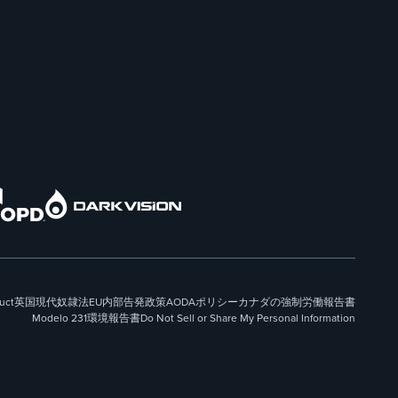
uct
英国現代奴隷法
EU内部告発政策
AODAポリシー
カナダの強制労働報告書
Modelo 231
環境報告書
Do Not Sell or Share My Personal Information