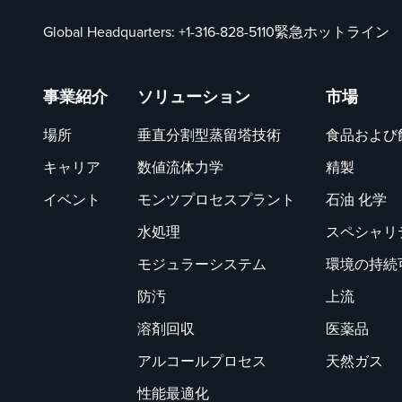
Global Headquarters:
+1-316-828-5110
緊急ホットライン
事業紹介
ソリューション
市場
場所
垂直分割型蒸留塔技術
食品および
キャリア
数値流体力学
精製
イベント
モンツプロセスプラント
石油 化学
水処理
スペシャリ
モジュラーシステム
環境の持続
防汚
上流
溶剤回収
医薬品
アルコールプロセス
天然ガス
性能最適化