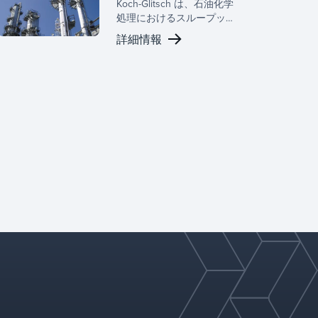
Koch-Glitsch は、石油化学
処理におけるスループッ
ト、信頼性、持続可能性を
詳細情報
向上させる高度な物質移動
および相分離技術を提供し
ます。