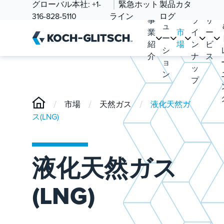
ソ
グローバル本社:
+1-
緊急ホット
製品カタ
品
リ
316-828-5110
ライン
ログ
事
ラ
サ
ュ
業
市
イ
ー
ー
紹
場
ン
ビ
シ
介
ナ
ス
ョ
ッ
ン
プ
/
/
/
市場
天然ガス
液化天然ガ
ス(LNG)
液化天然ガス
(LNG)