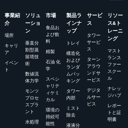
事業紹
ソリュ
市場
製品ラ
サービ
リソー
介
ーショ
インナ
ス
ス&ト
食品お
ン
ップ
レーニ
よび飲
場所
タワー
ング
料
サービ
垂直分
トレイ
キャリ
ス
割型蒸
マスト
精製
ア
構造化
留塔技
ランス
ターン
および
石油 化
イベン
術
ファー
アラウ
ランダ
学
ト
スクー
ンドサ
数値流
ムパッ
ル
スペシ
ービス
体力学
キング
ャリテ
ナレッ
デジタ
モンツ
タワー
ィケミ
ジハブ
ルサー
プロセ
内部
カル
ビス
スプラ
レポー
ミスト
環境の
ント
トと証
除去
持続可
明書
水処理
能性
液液分