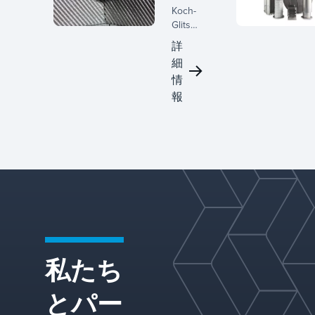
化
Koch-
Glitsch
お
は、物
よ
詳
質移動
び
細
装置の
ラ
情
開発に
ン
おける
報
数十年
ダ
にわた
ム
る専門
パ
知識と
ッ
専任の
キ
研究開
発チー
ン
ムに裏
グ
打ちさ
れた、
構造化
私たち
された
ランダ
ムパッ
とパー
キンの