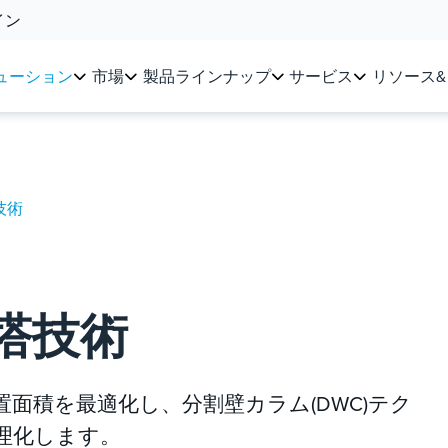
イン
ューション
市場
製品ラインナップ
サービス
リソース
技術
塔技術
面積を最適化し、分割壁カラム(DWC)テク
理化します。