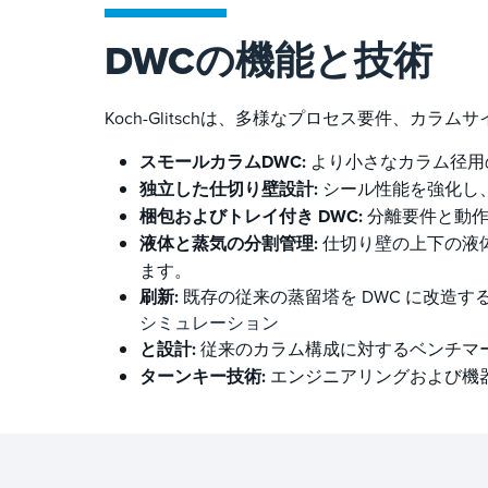
DWCの機能と技術
Koch-Glitschは、多様なプロセス要件、
スモールカラムDWC:
より小さなカラム径用
独立した
仕切り壁設計:
シール性能を強化し
梱包およびトレイ付き DWC:
分離要件と動作
液体と蒸気の分割管理:
仕切り壁の上下の液
ます。
刷新:
既存の従来の蒸留塔を DWC に改造す
シミュレーション
と設計:
従来のカラム構成に対するベンチマ
ターンキー技術:
エンジニアリングおよび機