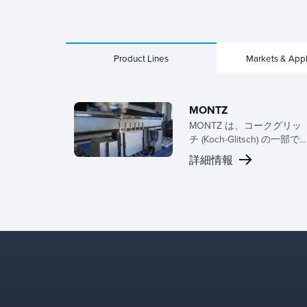
Product Lines
Markets & Appl
MONTZ
MONTZ は、コークグリッ
チ (Koch-Glitsch) の一部で
り、石油化学および特殊化
詳細情報
学産業における特定の専門
知識を持ち、あらゆる規模
の運用で効率、性能、持続
可能性を推進する高度なプ
ロセス技術とパックドカラ
ム内部で世界中に知られて
います。MONTZ は、高い
分離性能のために設計され
た特殊な構造化パッキング
ソリューションと液体分配
器を提供することができま