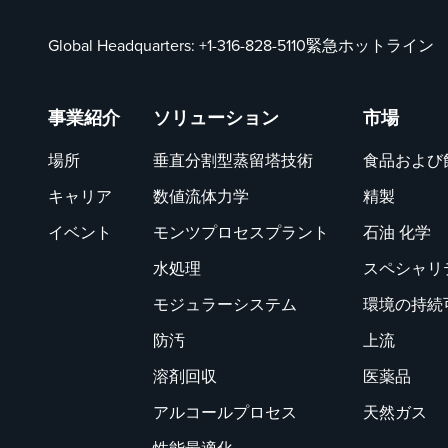
Global Headquarters:
+1-316-828-5110
緊急ホットライン
事業紹介
ソリューション
市場
場所
垂直分割型蒸留塔技術
食品および
キャリア
数値流体力学
精製
イベント
モンツプロセスプラント
石油 化学
水処理
スペシャリ
モジュラーシステム
環境の持続
防汚
上流
溶剤回収
医薬品
アルコールプロセス
天然ガス