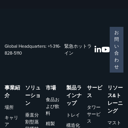
お
問
Global Headquarters:
+1-316-
緊急ホットラ
い
828-5110
イン
合
わ
せ
事業紹
ソリュ
市場
製品ラ
サービ
リソー
介
ーショ
インナ
ス
ス&ト
食品お
ン
ップ
レーニ
よび飲
場所
タワー
ング
料
サービ
垂直分
トレイ
キャリ
ス
割型蒸
マスト
精製
ア
構造化