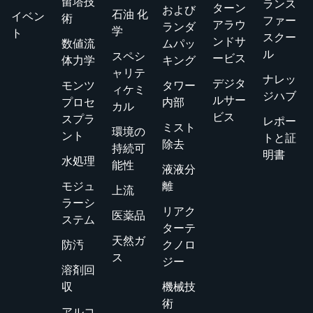
留塔技
ランス
ターン
および
石油 化
イベン
術
ファー
アラウ
ランダ
学
ト
スクー
ンドサ
数値流
ムパッ
ル
スペシ
ービス
体力学
キング
ャリテ
ナレッ
デジタ
モンツ
タワー
ィケミ
ジハブ
ルサー
プロセ
内部
カル
ビス
スプラ
レポー
ミスト
環境の
ント
トと証
除去
持続可
明書
水処理
能性
液液分
モジュ
離
上流
ラーシ
リアク
医薬品
ステム
ターテ
天然ガ
防汚
クノロ
ス
ジー
溶剤回
収
機械技
術
アルコ