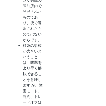
ムが実際の
製油所内で
開発された
ものであ
り、後で適
応されたも
のではない
からです。
精製の規模
が大きいと
いうこと
は、
問題を
より早く解
決できる
こ
とを意味し
ます が、障
害モード、
制約、トレ
ードオフは