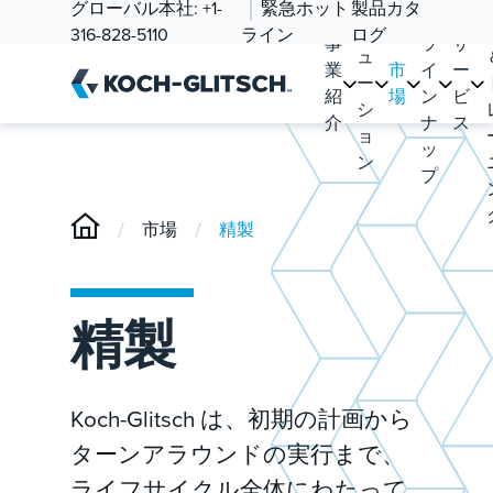
ソ
グローバル本社:
+1-
緊急ホット
製品カタ
品
リ
316-828-5110
ライン
ログ
事
ラ
サ
ュ
業
市
イ
ー
ー
紹
場
ン
ビ
シ
介
ナ
ス
ョ
ッ
ン
プ
/
/
市場
精製
精製
Koch-Glitsch は、初期の計画から
ターンアラウンドの実行まで、
ライフサイクル全体にわたって