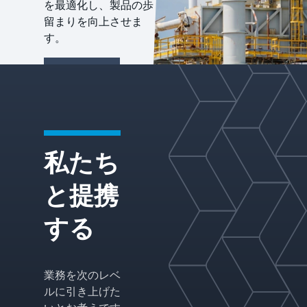
を最適化し、製品の歩
留まりを向上させま
す。
Learn more
私たち
と提携
する
業務を次のレベ
ルに引き上げた