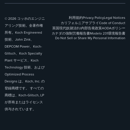
利用規約
Privacy Policy
Legal Notices
© 2026 コッホのエンジニ
カリフォルニアサプライ
Code of Conduct
アリング技術。全著作権
英国現代奴隷法
EU内部告発政策
AODAポリシー
所有。Koch Engineered
カナダの強制労働報告書
Modelo 231
環境報告書
Do Not Sell or Share My Personal Information
技術、John Zink、
DEPCOM Power、Koch-
Glitsch、Koch Specialty
Plant サービス、Koch
Technology 技術、および
Optimized Process
Designs は、Koch, Inc. の
登録商標です。 すべての
商標は、Koch-Glitsch, LP
が所有またはライセンス
供与されています。