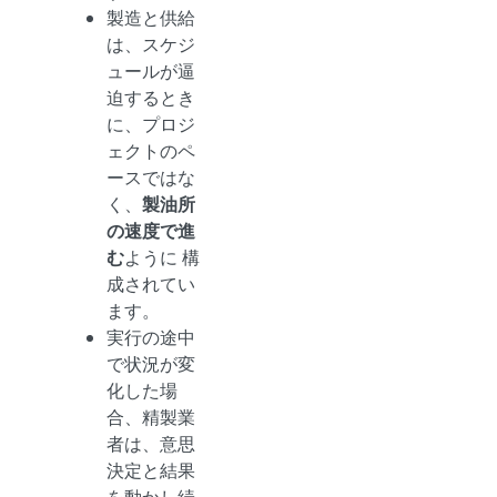
製造と供給
は、スケジ
ュールが逼
迫するとき
に、プロジ
ェクトのペ
ースではな
く、
製油所
の速度で進
む
ように 構
成されてい
ます。
実行の途中
で状況が変
化した場
合、精製業
者は、意思
決定と結果