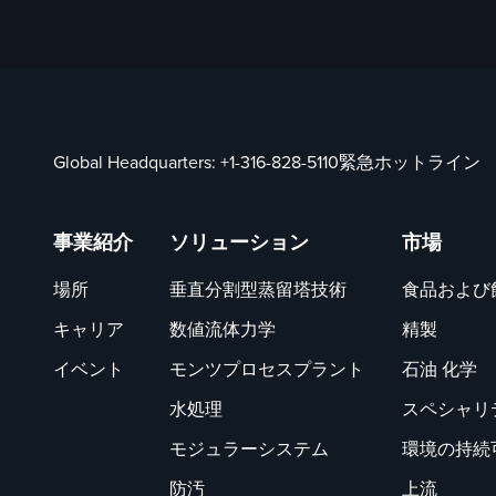
Global Headquarters:
+1-316-828-5110
緊急ホットライン
事業紹介
ソリューション
市場
場所
垂直分割型蒸留塔技術
食品および
キャリア
数値流体力学
精製
イベント
モンツプロセスプラント
石油 化学
水処理
スペシャリ
モジュラーシステム
環境の持続
防汚
上流