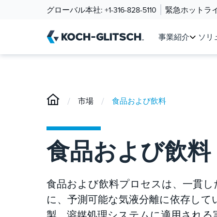
グローバル本社:
+1-316-828-5110
緊急ホットラ
事業紹介
ソリ
/
/
市場
食品および飲料
食品および飲料
食品および飲料プロセスは、一貫し
に、予測可能な気液分離に依存しています
製、溶媒処理システムに適用される