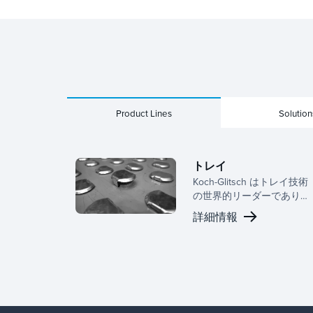
Product Lines
Solution
トレイ
Koch-Glitsch はトレイ技術
の世界的リーダーであり、
アクティブ パネル、ダウン
詳細情報
カマー構成、サポート構造
の幅広い設計を提供してい
ます。業界での豊富な経験
により、お客様のアプリケ
ーションに適したトレイを
提供し、特定の分離カラム
の性能を最適化するために