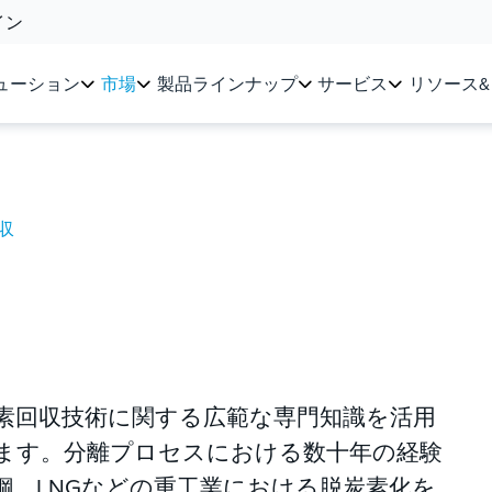
イン
ューション
市場
製品ラインナップ
サービス
リソース
収
h)は、炭素回収技術に関する広範な専門知識を活用
ます。分離プロセスにおける数十年の経験
鋼、LNGなどの重工業における脱炭素化を