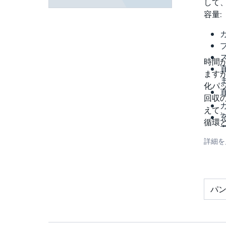
して、
容量:
時間
ますが
化パ
回収の
えて
循環と
CP™
詳細を
パ