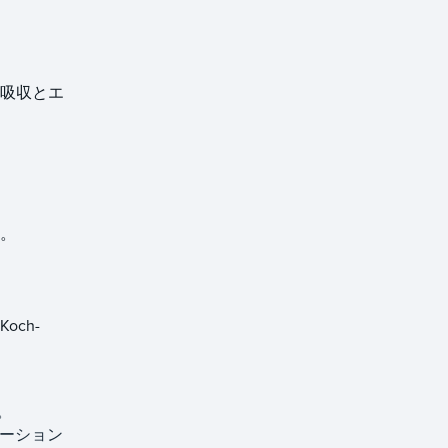
 吸収とエ
。
ch-
。
ューション