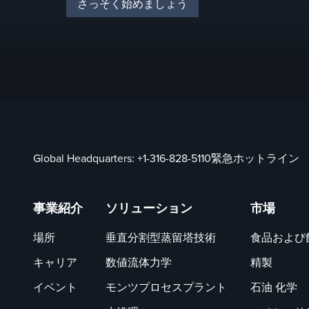
さっそく始めましょう
Global Headquarters:
+1-316-828-5110
緊急ホットライン
事業紹介
ソリューション
市場
場所
垂直分割型蒸留塔技術
食品および
キャリア
数値流体力学
精製
イベント
モンツプロセスプラント
石油 化学