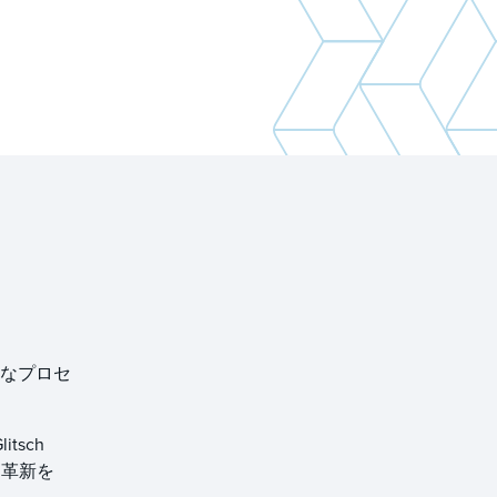
なプロセ
sch
る革新を