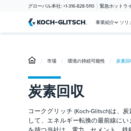
グローバル本社:
+1-316-828-5110
緊急ホットラ
事業紹介
ソリ
/
/
/
市場
環境の持続可能性
炭素回
炭素回収
コークグリッチ (Koch-Glitsc
して、エネルギー転換の最前線にい
を持つ当社は、電力、セメント、鉄