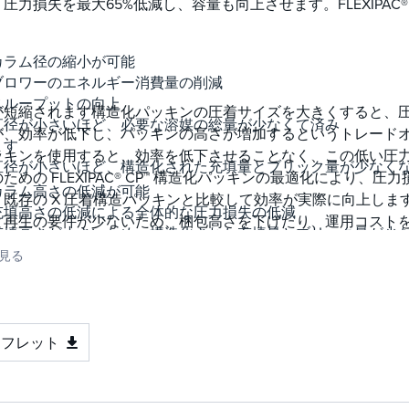
圧力損失を最大65%低減し、容量も向上させます。FLEXIPAC
カラム径の縮小が可能
ブロワーのエネルギー消費量の削減
スループットの向上
が短縮されます構造化パッキンの圧着サイズを大きくすると、
直径が小さいほど、必要な溶媒の総量が少なくて済み
、効率が低下し、パッキンの高さが増加するというトレードオフがあ
ます
ッキンを使用すると、効率を低下させることなく、この低い圧
直径が小さいほど、構造化された充填量とブリック量が少なく
ための FLEXIPAC® CP™ 構造化パッキンの最適化により
カラム高さの低減が可能
、既存の X 圧着構造パッキンと比較して効率が実際に向上しま
充填高さの低減による全体的な圧力損失の低減
再生の要件が少ないため、梱包高さを下げたり、運用コストを削減
充填高さが小さいため、構造化された充填量とブリック量が少
 構造化充填の効率の向上:
されます 同じ充填高さでの回収効率の向上
見る
同じ充填高さでの溶媒の再循環と再生の削減
ンフレット