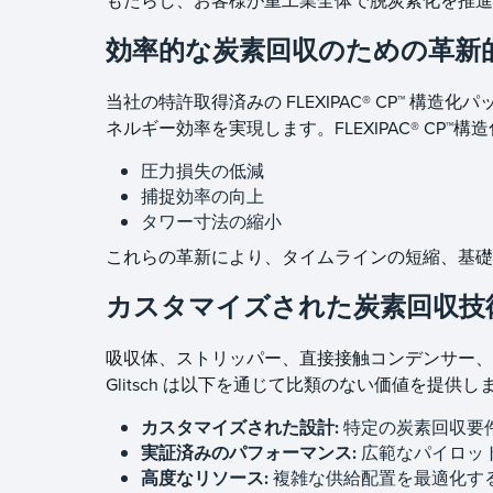
もたらし、お客様が重工業全体で脱炭素化を推
効率的な炭素回収のための革新
当社の特許取得済みの FLEXIPAC® CP™ 構造
ネルギー効率を実現します。FLEXIPAC® CP™
圧力損失の低減
捕捉効率の向上
タワー寸法の縮小
これらの革新により、タイムラインの短縮、基礎
カスタマイズされた炭素回収技
吸収体、ストリッパー、直接接触コンデンサー、冷
Glitsch は以下を通じて比類のない価値を提供し
カスタマイズされた設計:
特定の炭素回収要
実証済みのパフォーマンス:
広範なパイロッ
高度なリソース:
複雑な供給配置を最適化する