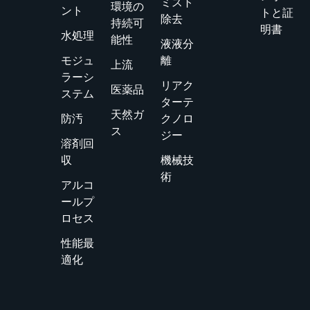
ミスト
環境の
ント
トと証
除去
持続可
明書
水処理
能性
液液分
モジュ
離
上流
ラーシ
リアク
医薬品
ステム
ターテ
天然ガ
防汚
クノロ
ス
ジー
溶剤回
収
機械技
術
アルコ
ールプ
ロセス
性能最
適化