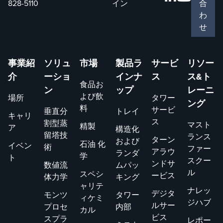
828-5110
イン
合
わ
せ
事業紹
ソリュ
市場
製品ラ
サービ
リソー
介
ーショ
インナ
ス
ス&ト
食品お
ン
ップ
レーニ
よび飲
場所
タワー
ング
料
サービ
垂直分
トレイ
キャリ
ス
割型蒸
マスト
精製
ア
構造化
留塔技
ランス
ターン
および
石油 化
イベン
術
ファー
アラウ
ランダ
学
ト
スクー
ンドサ
数値流
ムパッ
ル
スペシ
ービス
体力学
キング
ャリテ
ナレッ
デジタ
モンツ
タワー
ィケミ
ジハブ
ルサー
プロセ
内部
カル
ビス
スプラ
レポー