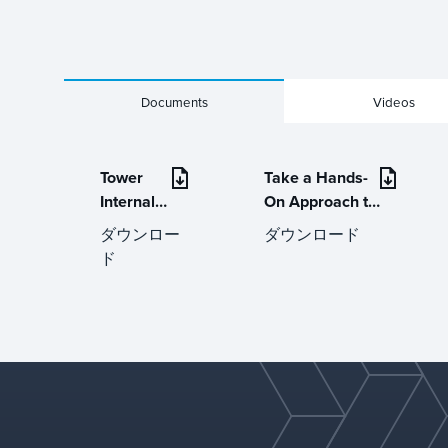
Documents
Videos
Tower
Take a Hands-
Internals
On Approach to
Hardware
Refinery
ダウンロー
ダウンロード
and
Troubleshooting
ド
Services