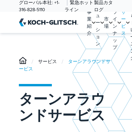
ソ
グローバル本社:
+1-
緊急ホット
製品カタ
品
リ
316-828-5110
ライン
ログ
事
ラ
サ
ュ
業
市
イ
ー
ー
紹
場
ン
ビ
シ
介
ナ
ス
ョ
ッ
ン
プ
/
/
サービス
ターンアラウンドサ
ービス
ターンアラウ
ンドサービス