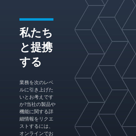
ス性能
を向上
させま
す。当
私たち
社の技
術は、
最も要
と提携
求の厳
しい業
する
界全体
で、エ
ネルギ
ー消費
業務を次のレベ
を削減
ルに引き上げた
し、機
器の寿
いとお考えです
命を延
か?当社の製品や
ばし、
機能に関する詳
全体的
細情報をリクエ
な耐久
ストするには、
性と信
頼性シ
オンラインでお