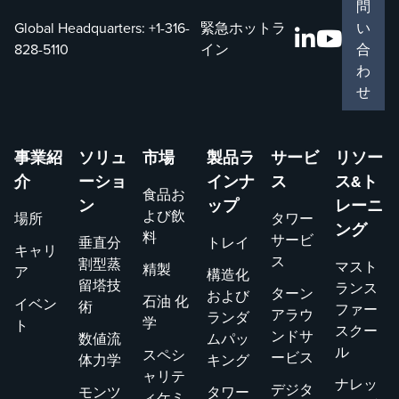
問
Global Headquarters:
+1-316-
緊急ホットラ
い
828-5110
イン
合
わ
せ
事業紹
ソリュ
市場
製品ラ
サービ
リソー
介
ーショ
インナ
ス
ス&ト
食品お
ン
ップ
レーニ
よび飲
場所
タワー
ング
料
サービ
垂直分
トレイ
キャリ
ス
割型蒸
マスト
精製
ア
構造化
留塔技
ランス
ターン
および
石油 化
イベン
術
ファー
アラウ
ランダ
学
ト
スクー
ンドサ
数値流
ムパッ
ル
スペシ
ービス
体力学
キング
ャリテ
ナレッ
デジタ
モンツ
タワー
ィケミ