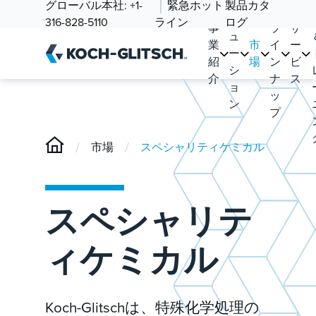
ソ
グローバル本社:
+1-
緊急ホット
製品カタ
品
リ
316-828-5110
ライン
ログ
事
ラ
サ
ュ
業
市
イ
ー
ー
紹
場
ン
ビ
シ
介
ナ
ス
ョ
ッ
ン
プ
/
/
市場
スペシャリティケミカル
スペシャリテ
ィケミカル
Koch-Glitschは、特殊化学処理の