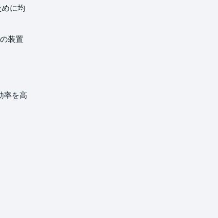
ために均
。
の装置
効率を高