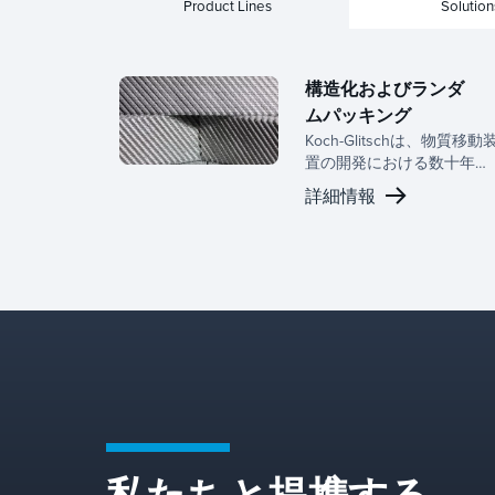
Product Lines
Solution
構造化およびランダ
ムパッキング
Koch-Glitschは、物質移動
置の開発における数十年に
わたる専門知識と専任の研
詳細情報
究開発チームに裏打ちされ
た、構造化されたランダム
パッキンの完全なラインを
提供しています。