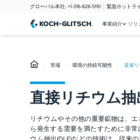
グローバル本社:
+1-316-828-5110
緊急ホットラ
事業紹介
ソリ
/
/
/
市場
環境の持続可能性
直接リ
直接リチウム抽
リチウムやその他の重要鉱物は、エ
ら発生する需要を満たすために非常
ウム抽出(DLE)などの技術は、従