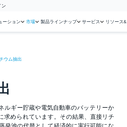
イン
ューション
市場
製品ラインナップ
サービス
リソース
チウム抽出
出
ネルギー貯蔵や電気自動車のバッテリーか
に求められています。その結果、直接リチ
来の蒸発池の代替として経済的に実行可能にな