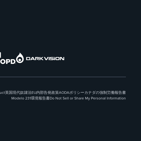
uct
英国現代奴隷法
EU内部告発政策
AODAポリシー
カナダの強制労働報告書
Modelo 231
環境報告書
Do Not Sell or Share My Personal Information