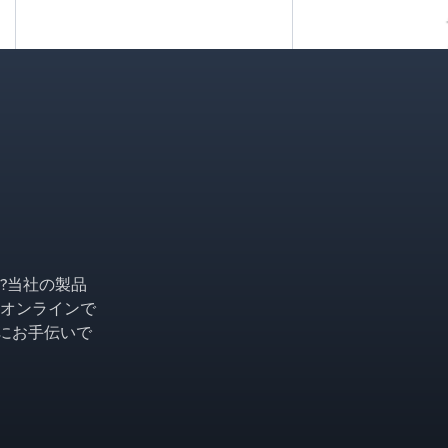
Packed Tower
INTALOX® Packed T
integrated approach
?当社の製品
combining high-per
オンラインで
engineered liquid a
ようにお手伝いで
devices, and associ
column performanc
applications.&nbsp