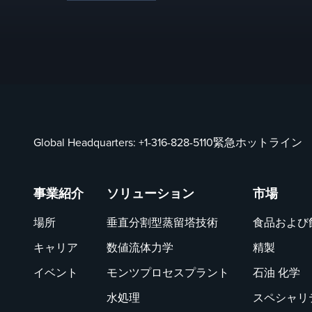
services.
Global Headquarters:
+1-316-828-5110
緊急ホットライン
事業紹介
ソリューション
市場
場所
垂直分割型蒸留塔技術
食品および
キャリア
数値流体力学
精製
イベント
モンツプロセスプラント
石油 化学
水処理
スペシャリ