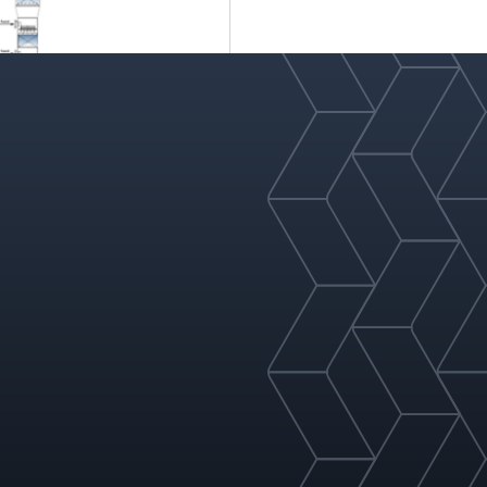
 Systems
ower Systems provide an
 to mass transfer,
formance packings, highly
nd vapor distribution
ated internals to optimize
e in demanding
;