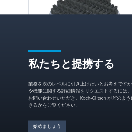
私たちと提携する
Liquid Distributors
High-performance liquid distributors ensure
uniform liquid distribution that is essential for
業務を次のレベルに引き上げたいとお考えですか
maximizing the performance of high-efficiency
や機能に関する詳細情報をリクエストするには、
packings. Engineered with evenly spaced and
お問い合わせいただき、Koch-Glitsch がどの
unobstructed drip points, consistent flow
きるかをご覧ください。
across each distribution point, and sufficient
vapor passage area, these distributors deliver
reliable, optimized packed column
始めましょう
performance in demanding separation