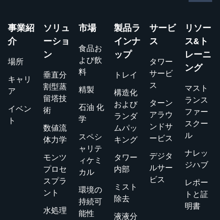
事業紹
ソリュ
市場
製品ラ
サービ
リソー
介
ーショ
インナ
ス
ス&ト
食品お
ン
ップ
レーニ
よび飲
場所
タワー
ング
料
サービ
垂直分
トレイ
キャリ
ス
割型蒸
マスト
精製
ア
構造化
留塔技
ランス
ターン
および
石油 化
イベン
術
ファー
アラウ
ランダ
学
ト
スクー
ンドサ
数値流
ムパッ
ル
スペシ
ービス
体力学
キング
ャリテ
ナレッ
デジタ
モンツ
タワー
ィケミ
ジハブ
ルサー
プロセ
内部
カル
ビス
スプラ
レポー
ミスト
環境の
ント
トと証
除去
持続可
明書
水処理
能性
液液分