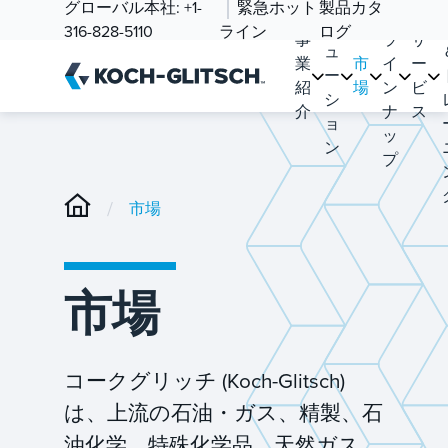
ソ
グローバル本社:
+1-
緊急ホット
製品カタ
品
リ
316-828-5110
ライン
ログ
事
ラ
サ
ュ
業
市
イ
ー
ー
紹
場
ン
ビ
シ
介
ナ
ス
ョ
ッ
ン
プ
/
市場
市場
コークグリッチ (Koch-Glitsch)
は、上流の石油・ガス、精製、石
油化学、特殊化学品、天然ガス、