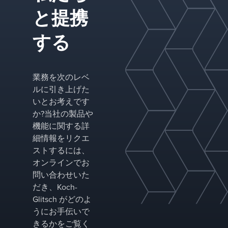
ンにより、
分離ソリュ
と提携
環境の持続
ーションな
可能性を向
どの当社の
する
上させま
高度な技術
す。
は、運用の
信頼性を向
上させ、予
業務を次のレベ
期しないダ
ルに引き上げた
ウンタイム
いとお考えです
を削減し、
か?当社の製品や
プロセス効
機能に関する詳
率を最適化
細情報をリクエ
するのに役
ストするには、
立ちます。
オンラインでお
問い合わせいた
だき、Koch-
Glitsch がどのよ
うにお手伝いで
きるかをご覧く