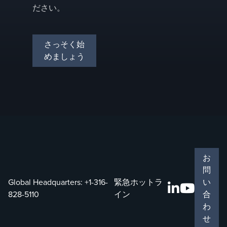
ださい。
さっそく始
めましょう
お
問
Global Headquarters:
+1-316-
緊急ホットラ
い
828-5110
イン
合
わ
せ