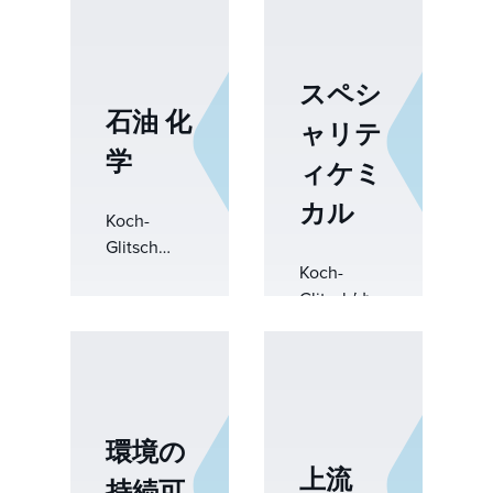
質と効率的
まで、ライ
な操作を実
フサイクル
現するため
全体にわた
スペシ
に、予測可
って精製業
能な気液分
石油 化
者と提携
ャリテ
離に依存し
し、チーム
学
ィケミ
ています。
が分離パフ
Koch-
ォーマンス
カル
Glitschは、
Koch-
を向上さ
世界中の
Glitsch
せ、リスク
Koch-
&nbsp;蒸
は、石油化
を軽減し、
Glitschは、
留、精製、
学処理にお
より強力な
特殊化学処
溶媒処理シ
けるスルー
運用成果を
理のための
ステムに適
プット、信
達成できる
高度な物質
用される実
頼性、持続
よう支援し
移動および
績のある物
可能性を向
ます。当社
相分離ソリ
質移動装置
上させる高
の物質移動
環境の
ューション
とカラム内
度な物質移
および相分
上流
を提供し、
部構造によ
持続可
動および相
離ソリュー