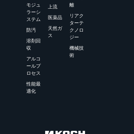
モジュ
離
上流
ラーシ
リアク
医薬品
ステム
ターテ
天然ガ
防汚
クノロ
ス
ジー
溶剤回
収
機械技
術
アルコ
ールプ
ロセス
性能最
適化