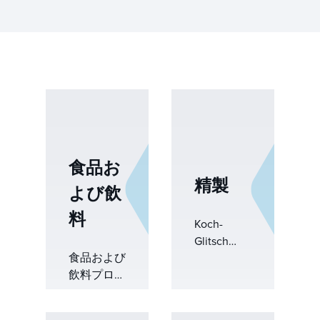
食品お
精製
よび飲
料
Koch-
Glitsch
食品および
は、初期の
飲料プロセ
計画からタ
スは、一貫
ーンアラウ
した製品品
ンドの実行