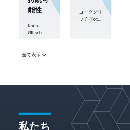
製品の品
り、食品お
分離技術を
ションは、
能性
質、スルー
よび飲料ア
提供しま
スループッ
コークグリ
プット、お
プリケーシ
す。&nbsp;
ト、ランレ
ッチ (Koch-
よび運用性
ョンをサポ
Koch-
ングス、効
Glitsch)
能を最適化
ートしてい
Glitsch
率、ターン
は、上流の
します。
ます
は、排出量
アラウンド
石油・ガス
を削減し、
実行が一定
処理のため
エネルギー
の圧力にさ
の革新的な
全て表示
効率を向上
らされてい
物質移動お
させ、より
る実際の製
よび相分離
持続可能な
油所条件向
ソリューシ
未来に向け
けに構築さ
ョンを提供
て循環経済
れていま
していま
プロセスを
す。
す。海水脱
可能にする
気システ
物質移動お
ム、ミスト
よび分離ソ
エリミネー
私たち
リューショ
ター、気液