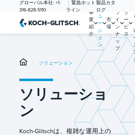
ソ
グローバル本社:
+1-
緊急ホット
製品カタ
品
リ
316-828-5110
ライン
ログ
事
ラ
サ
ュ
業
市
イ
ー
ー
紹
場
ン
ビ
シ
介
ナ
ス
ョ
ッ
ン
プ
/
ソリューション
ソリューショ
ン
Koch-Glitschは、複雑な運用上の