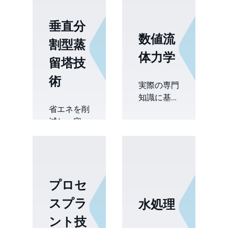
垂直分
数値流
割型蒸
体力学
留塔技
術
実際の専門
知識に基づ
省エネを削
いた数値流
減し、容量
体力学
を増やし、
(CFD) モデ
設置面積を
リングを通
最適化し、
じて、タワ
分割壁カラ
ーとセパレ
プロセ
ム(DWC)テ
ーターの性
クノロジー
能を検証
スプラ
水処理
を使用して
し、不確実
ント技
複雑な分離
性を軽減