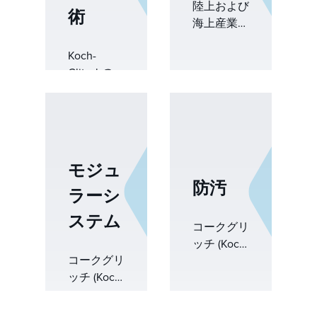
を合理化し
し、信頼性
陸上および
術
ます。
を向上させ
海上産業向
&nbsp;
ます。
けのターン
Koch-
キー物質移
Glitschの
動ソリュー
Montz
ションで、
Process
水処理、原
Plant 技術
油安定化、
は、高度な
蒸留に効率
蒸留、精
的で信頼性
モジュ
留、蒸発、
が高く持続
防汚
ラーシ
プロセスエ
可能なパフ
ンジニアリ
ォーマンス
ステム
ングの専門
を提供しま
コークグリ
知識を組み
す。
ッチ (Koch-
合わせた統
コークグリ
Glitsch) の
合熱分離ソ
ッチ (Koch-
防汚ソリュ
リューショ
Glitsch)と
ーションに
ンを提供
の合弁会社
より、ダウ