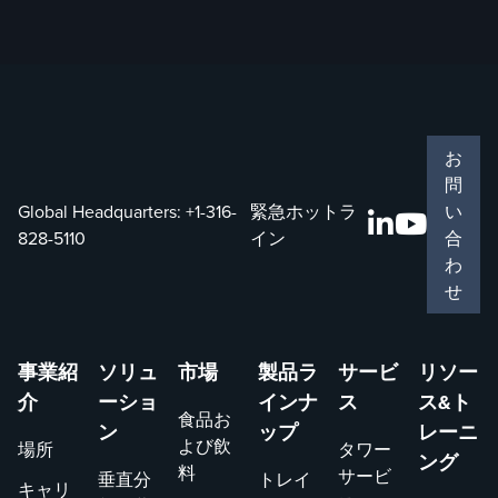
お
問
Global Headquarters:
+1-316-
緊急ホットラ
い
828-5110
イン
合
わ
せ
事業紹
ソリュ
市場
製品ラ
サービ
リソー
介
ーショ
インナ
ス
ス&ト
食品お
ン
ップ
レーニ
よび飲
場所
タワー
ング
料
サービ
垂直分
トレイ
キャリ