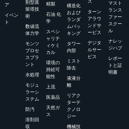
ス
割型蒸
マスト
精製
ア
構造化
留塔技
ランス
ターン
および
石油 化
イベン
術
ファー
アラウ
ランダ
学
ト
スクー
ンドサ
数値流
ムパッ
ル
スペシ
ービス
体力学
キング
ャリテ
ナレッ
デジタ
モンツ
タワー
ィケミ
ジハブ
ルサー
プロセ
内部
カル
ビス
スプラ
レポー
ミスト
環境の
ント
トと証
除去
持続可
明書
水処理
能性
液液分
モジュ
離
上流
ラーシ
リアク
医薬品
ステム
ターテ
天然ガ
防汚
クノロ
ス
ジー
溶剤回
収
機械技