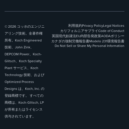
利用規約
Privacy Policy
Legal Notices
© 2026 コッホのエンジニ
カリフォルニアサプライ
Code of Conduct
アリング技術。全著作権
英国現代奴隷法
EU内部告発政策
AODAポリシー
所有。Koch Engineered
カナダの強制労働報告書
Modelo 231
環境報告書
Do Not Sell or Share My Personal Information
技術、John Zink、
DEPCOM Power、Koch-
Glitsch、Koch Specialty
Plant サービス、Koch
Technology 技術、および
Optimized Process
Designs は、Koch, Inc. の
登録商標です。 すべての
商標は、Koch-Glitsch, LP
が所有またはライセンス
供与されています。