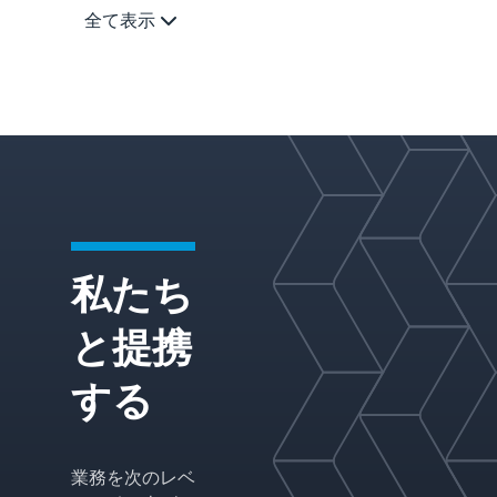
し、要求の
である
ンタイムを
全て表示
厳しいアプ
Koch
削減し、信
リケーショ
Modular
頼性を向上
ン全体で信
Process
させ、ファ
頼性の高い
Systems
ウリングの
性能、エネ
は、化学プ
可能性を軽
ルギー効率
ロセス業界
減するよう
の向上、一
向けのモジ
に設計され
貫した製品
ュール式物
た物質移動
品質をお客
質移送シス
装置のポー
私たち
様が達成で
テムを専門
トフォリオ
きるよう支
としていま
でアプリケ
と提携
援します。
す。
ーションの
ノウハウを
する
活用しま
す。
業務を次のレベ