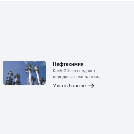
Нефтехимия
Koch-Glitsch внедряет
передовые технологии
массопередачи и
Узнать больше
фазового разделения
для повышения
пропускной
способности,
надёжности и
устойчивости в
нефтехимической
переработке.