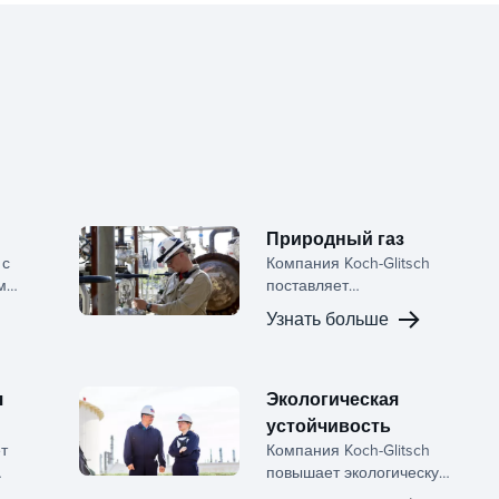
Природный газ
 с
Компания Koch-Glitsch
ми
поставляет
ии
высокопроизводительные
Узнать больше
 от
туманоуловители,
коалесцеры и
х
внутренние устройства
башен, которые
я
Экологическая
повышают
устойчивость
и и
эффективность,
ет
Компания Koch-Glitsch
кие
надежность и
повышает экологическую
.
экологичность при
го
устойчивость с помощью