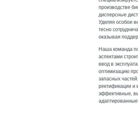
производстве би
дисперсные дист
Уделяя особое в
тесно сотруднича
оказывая поддер
Наша команда по
аспектами строит
ввод в эксплуат
оптимизацию про
запасных частей
ректификации и
эффективные, в
адаптированные 