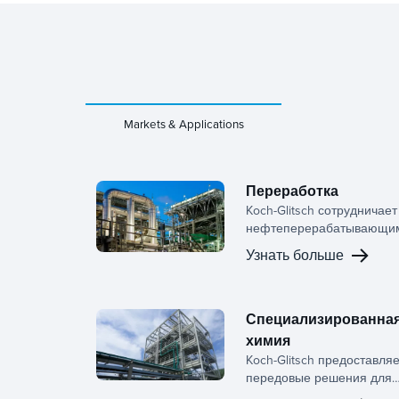
Markets & Applications
Переработка
Koch-Glitsch сотрудничает
нефтеперерабатывающи
компаниями на протяжен
Узнать больше
всего жизненного цикла —
раннего планирования до
выполнения невозвратны
работ, помогая командам
Специализированна
улучшать эффективность
химия
разделения, снижать риск
Koch-Glitsch предоставля
обеспечивать более высо
передовые решения для
операционные результаты
массопереноса и фазово