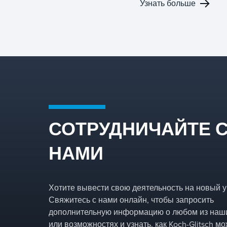
Узнать больше
Наши решения для
разделения для
массопередачи и фазово
специализированной
разделения разработаны
химической переработки,
для реальных условий
оптимизируя качество
нефтеперерабатывающе
продукции,
завода, где пропускная
производительность и
способность, длина прого
эксплуатационные
эффективность и
характеристики.
выполнение оборота
находятся под постоянн
давлением.
СОТРУДНИЧАЙТЕ 
НАМИ
Хотите вывести свою деятельность на новый 
Свяжитесь с нами онлайн, чтобы запросить
дополнительную информацию о любом из наши
или возможностях и узнать, как Koch-Glitsch м