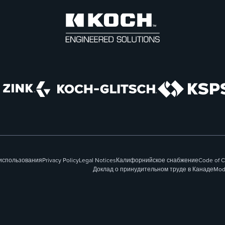
использования
Privacy Policy
Legal Notices
Калифорнийское снабжение
Code of 
Доклад о принудительном труде в Канаде
Mod