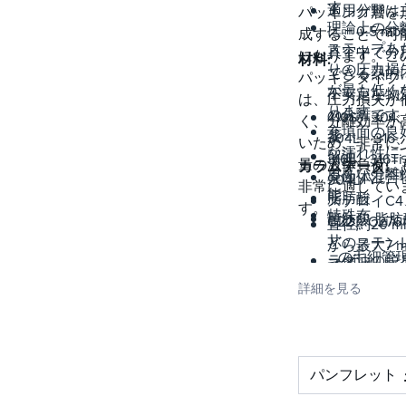
す
適用分野は
パッキング層を
理論上の分
に、0.5 mb
成することで可
ステップあ
真空中で分
になります。こ
材料:
りの圧力損
できる熱的
パッキンタイプ
が最も低く
不安定な物
は、圧力損失が
ります
の分離です
410S、304
く、分離効率が
充填面の良
蒸
304L、316
いため、非常に
な濡れ性に
留油
316L、316T
量の液体負荷に
カラムデータ:
る高い分離
異性体混合
904Lハ
非常に適してい
能
脂肪酸
ステロイC4
す。
特殊
脂肪酸 脂肪
C22、C27
直径約20 m
サ
どのステン
から最大7 
の毛細管
ラダ油の脱
ス鋼。
で
変圧器油の
アルミニウ
非常に
詳細を見る
気
ム、銅、チ
低い液体負
パイロット
ン、モネル
(例:20 l/m²h
ラム
ご要望に応
非常に低い
ビタミン
てその他の
作圧力(例:0.
パンフレット
料もご用意
mbar)