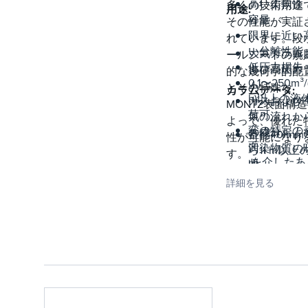
高い柔軟性
多くの技術用途
用途:
容量
その性能が実証
限界に近い
れています。段
い分離性能
大気カラム
ールシートの規
低圧力損失
よび高圧カ
的な幾何学的配
0.1〜250m³/
ム
とその特殊な
カラムデータ:
h)以上の液
ガスおよび
MONTZ表面構
荷可
気の流れか
よって、優れた
変の特定の
の成分およ
直径40 mm
性が可能になり
汚染物質の
ら11 m以上
す
を介したあ
収
囲
ゆる分離問
グリコール
40 l/(m² h
詳細を見る
への適応
よる天然ガ
の液体負荷
乾燥
空
製油所カラ
から100 ba
(常気および
上までの動
空下)
圧力
石油化学カ
最小
ム
の液体ホー
アルミニウ