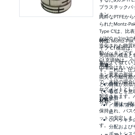
途と最小の灌漑
プラスチックパ
度に特に適して
キン
純粋なPTFEから
ます。
られたMontz-Pa
Type C1は、比
が300 m2/m3
特性:
Montz-Pak
造化された物質
イプ C1 構造は、
動パッキンです
充填物の構造と
C1 充填物は、小
常によく似てい
用途:
の場合は丸いパ
す。これは、圧
キン要素の形状
損失や分離性能
で、大径の場合
どの特性が類似
蒸留、
セグメントとし
吸収、
ていることを意
製造されます。
脱着
します。
材料:
ッキン層は一緒
、液体/液体
保持され、バス
出
ットで安定しま
C1パッキン
す
分配および
ポートシス