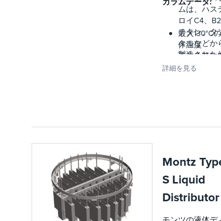
カラムデータ:
ムは、ハス
ロイC4、B
チタン、タ
最大130°C
タルなどか
作温度
製造された
液体負荷約
の材料の中
150 m³/(m² 
詳細を見る
も重要です
表面300 m²
可能な限り
小のカラム
径は約60 m
です。パッ
ンエレメン
は、直径約
1,500mmま
Montz Typ
の一体型に
S Liquid
ることがで
ます。カラ
Distributor
径800mm
のセグメン
モンツの液体デ