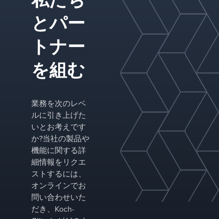
ーブの高い
リフィスに
とパー
り、耐汚れ
を実現
トナー
毛細管現象
よるスパイ
を組む
ーのドレン
ールは不要
業務を次のレベ
ルに引き上げた
いとお考えです
か?当社の製品や
機能に関する詳
細情報をリクエ
ストするには、
オンラインでお
問い合わせいた
だき、Koch-