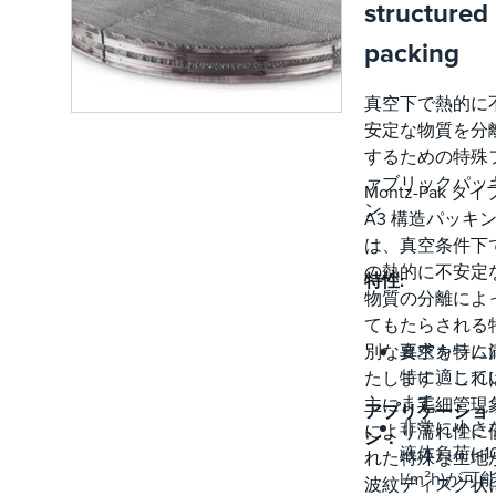
を促進
structured
しま
packing
す。
真空下で熱的に
安定な物質を分
するための特殊
ァブリックパッ
Montz-Pak タイ
ン
A3 構造パッキ
は、真空条件下
の熱的に不安定
特性:
物質の分離によ
てもたらされる
別な要求を特に
真空カラム
特に適して
たします。これ
ます
主に、毛細管現
アプリケーショ
非常に小さ
により濡れ性に
ン：
液体負荷(<1
れた特殊な生地
l/m²h)が可
波紋ディスク状