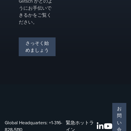
Glitsch がどのよ
うにお手伝いで
きるかをご覧く
ださい。
さっそく始
めましょう
お
問
Global Headquarters:
+1-316-
緊急ホットラ
い
828-5110
イン
合