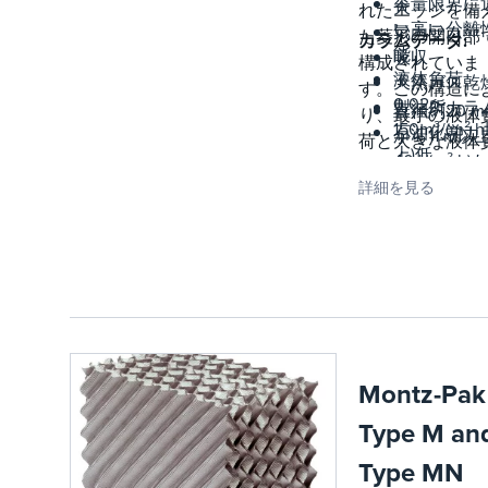
容量限界に
大
れたエッジを備
い高い分離
気カラム
た菱形の開口部
カラムデータ:
能
吸収
構成されていま
液体負荷
天然ガス乾
す。この構造に
0.02〜
製油所カラ
直径約20 m
り、最小の液体
150m³/(m² 
石油化学カ
から11 m以
荷と大きな液体
上)低
ム
40 l/(m² h
荷の例外的で均
圧力損失
廃水ストリ
の液体負荷
詳細を見る
な濡れが得られ
可変特定の
パー
空
す。開口部の圧
化学工業用
から100 bar
エッジによって
を介した
離カラム
以上までの
き起こされる乱
ゆる分離問
ビール
作圧力液体
により、パッキ
に対する技
の脱アルコ
滞留を最小
表面に液膜が連
ル用カラム
に抑える
的に混合されま
能向
す。
Montz-Pak
のた
Type M an
の既存のプ
ートカラム
Type MN
たは積層カ