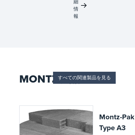
物
細
質、ス
学物質
質
情
ループ
を取り
ット、
扱うた
報
および
めの耐
運用性
久性の
能を最
あるソ
適化し
リュー
ます。
ション
を提供
し、高
度な材
料と技
MONTZ製品
術を利
すべての関連製品を見る
用して
プロセ
スの信
頼性を
強化
し、特
Montz-Pak
殊化学
用途の
Type A3
安全性