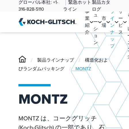
ソ
グローバル本社:
+1-
緊急ホット
製品カタ
品
リ
316-828-5110
ライン
ログ
事
ラ
サ
ュ
業
市
イ
ー
ー
紹
場
ン
ビ
シ
介
ナ
ス
ョ
ッ
ン
プ
/
/
製品ラインナップ
構造化およ
/
びランダムパッキング
MONTZ
MONTZ
MONTZ は、コークグリッチ
(Koch-Glitsch) の一部であり、石