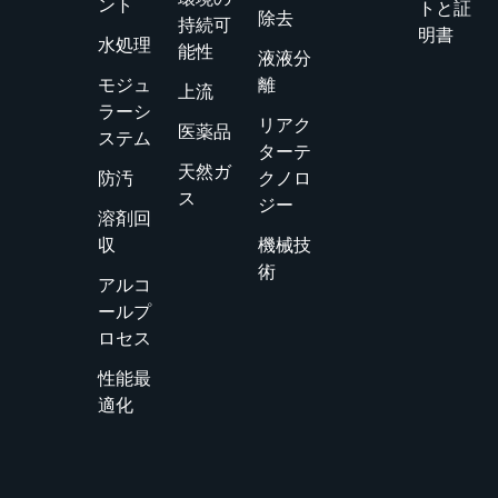
ント
トと証
除去
持続可
明書
水処理
能性
液液分
モジュ
離
上流
ラーシ
リアク
医薬品
ステム
ターテ
天然ガ
防汚
クノロ
ス
ジー
溶剤回
収
機械技
術
アルコ
ールプ
ロセス
性能最
適化