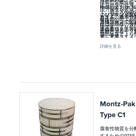
ぼ同じ分離性能
圧力損失の低減
使用しており、
Packings Type 
圧力損失を低減
で、最大30%の
のパッキン層間
よび MN は、直
きます。適用分
カラムの高さや
離性能の向上が
遷移ゾーンでの
と構造高さに関
には、既存のカ
径の縮小は、分
徴です。より高
体の蓄積を防ぎ
る投資コストを
ムだけでなく、
性能とスループ
製品品質とより
す。充填タイプ
減します。
しいカラムも含
トの向上により
い全高を達成す
は、次のように
れます。Montz 
能です。両方の
詳細を見る
ことができます
徴付けることが
パッキンは、標
性能充填剤の利
きます。
パッキンと比較
は、既存のカラ
て圧力損失を
の改造によって
20%〜30%低減
達成されます。
す。合理化され
存の施設の全体
ウェーブパター
なスループット
により、スルー
向上させたり、
Montz-Pak
ットの向上、圧
品品質を向上さ
損失の縮小、ま
たり、還流率を
Type C1
はカラム径の縮
げることでエネ
が可能です。M-
ギー削減を達成
腐食性物質を分
填物は、低真空
たりできます。
するためのPTFE