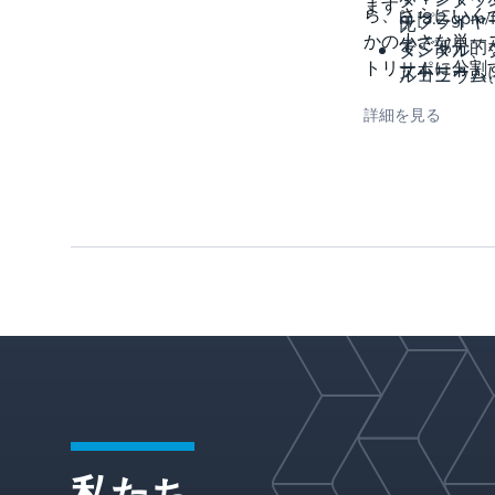
ます。
ら、さらにいく
h) [8.2 gpm/f
チプライヤ
比
かの小さな単一
まで
で、部分的
タンタル、
トリームに分割
サポート
ストリーム
ルコニウム
ることができま
機能 サポー
分離します
チタンなど
詳細を見る
ブラケット
す。少量の液体
2.5:1 シン
耐腐食性材
きサポート
も、この設計原
ステージ設
触媒コンバ
ングから吊
により、>100/m
のターンダ
ターで満た
下げ、すべ
ン比
[9.3/ft
] のドリ
れたバンド
2
のサイドチ
10:1 デュア
ポイント密度を
チューブリ
ネルのレベ
テージ設計
成できます。
クターに供
ングを可能
ターンダウ
するための
します
比
体ディスト
再分配: 独
60〜>200/m
ビューター
た液体コレ
[5.6 /フィ
イプS 最大
ターまたは
から> 18.6 
1,300mPa∙s[
分配器とし
ィート
2
] (
の高粘度の
設計
量によって
体の分配
なります)
私たち
ドリップチ