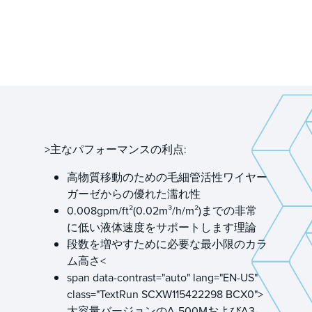
>主なパフォーマンスの利点:
高物質移動のための毛細管活性ワイヤー
ガーゼからの優れた濡れ性
0.008gpm/ft²(0.02m³/h/m²)までの非常
に低い液体速度をサポートします理論
段数を増やすために必要な最小限のカラ
ム高さ<
span data-contrast="auto" lang="EN-US"
class="TextRun SCXW115422298 BCX0">
大容量バージョンのA-500MおよびA3-