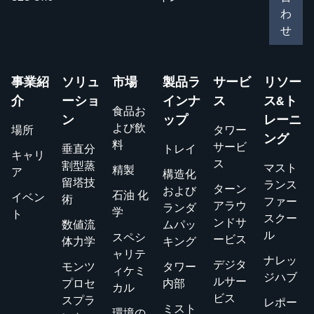
わ
せ
事業紹
ソリュ
市場
製品ラ
サービ
リソー
介
ーショ
インナ
ス
ス&ト
食品お
ン
ップ
レーニ
よび飲
場所
タワー
ング
料
サービ
垂直分
トレイ
キャリ
ス
割型蒸
マスト
精製
ア
構造化
留塔技
ランス
ターン
および
石油 化
イベン
術
ファー
アラウ
ランダ
学
ト
スクー
ンドサ
数値流
ムパッ
ル
スペシ
ービス
体力学
キング
ャリテ
ナレッ
デジタ
モンツ
タワー
ィケミ
ジハブ
ルサー
プロセ
内部
カル
ビス
スプラ
レポー
ミスト
環境の