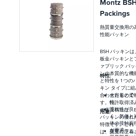
ドアップ
Montz BS
圧延機の排
Packings
除染
潤滑油およ
熱質量交換用の
圧延油処理
廃水ストリ
性能パッキン
パー
性能向上の
BSH パッキンは
めの既存の
板金パッキンと
レートカラ
ァブリック パッ
または充填
ンの本質的な機
特性:
ラムの改造
と特性を 1 つの
キン タイプに組
合わせたもので
大容量と柔
性
す。特許取得済
濡れ性が良
の表面構造は、B
用途:
く、気体と
パッキンの優れ
体の接触面
特徴です。これ
が最適
真空カラム
は、交互に圧着