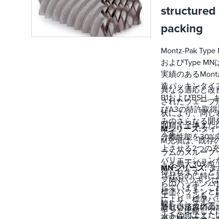
structured
ムの改造
packing
Montz-Pak Type
およびType MN
実績のあるMont
造パッキンタイ
異なる適応と改
B1およびBSH、
されたウェーブ
びA3の特許取得
状により、同じ
みのさらなる開
面積で全体また
Mシリーズ:
タイ
です。
分離性能を30%
M充填は、既存
上させる2つの
ラムのスループ
バリエーション
トを最大30%向
MNシリーズ:
タ
得られます。ど
させるのに特に
プMNパッキン
らのパッキンバ
しています。こ
標準パッキンと
エーションも、
により、標準パ
較して、スルー
許取得済みの高
新しい蒸留塔の
キンと比較して
ットの向上また
可変波パターン
合、Montz-