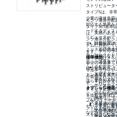
での製造が
ストリビュータ
能です。
タイプSは、非
少量の液体負荷
モンツ液体分配
対応する業界を
タイプSの基本
ードするディス
は、実績のある
リビューターで
ンツ液体分配シ
す。特別な設計
計量装置:チ
テムに対応して
ネル壁のオ
より、高い滴点
ます。ドリップ
フィスとド
度が可能になり
標準機能:
ューブにはさら
ップチュー
最小の液体量で
ドリップポイン
分配装置:ド
構造化されたパ
マルチプライヤ
ップチュー
スパイダー:
キン表面を完全
が装備されてい
を介して以
方向のスリ
濡らすことがで
す。これにより
の「スパイ
トとチュー
ます。これによ
オプション機能
ドリップチュー
ー」に
ごとに7つ
り、Montz-Pak
を流れる液体は
液体
のドリップ
プA3ワイヤーガ
一次ドリップポ
速度:20 l/(m²
ィンガーを
ご要望に応
ゼパッキンに最
ントに十分なサ
[0.008 gpm/
えたドリッ
て10:1を超
なデバイスにな
ズを維持しなが
から 20 m
3
/
ポイントマ
ターンダウ