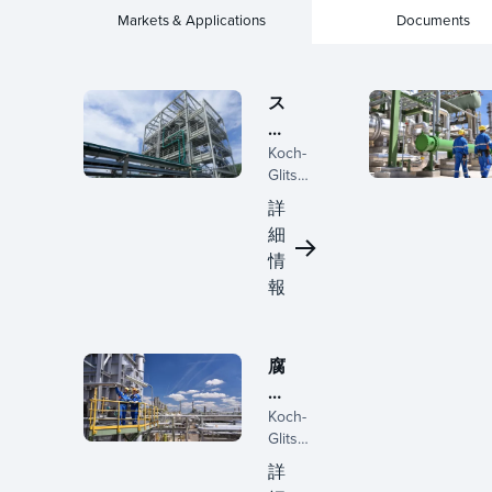
Markets & Applications
Documents
ス
ペ
Koch-
シ
Glitsch
ャ
は、特
リ
詳
殊化学
テ
細
処理の
ィ
情
ための
高度な
ケ
報
物質移
ミ
動およ
カ
び相分
ル
腐
離ソリ
食
ューシ
ョンを
Koch-
性
提供
Glitsch
化
し、製
は、腐
学
詳
品の品
食性化