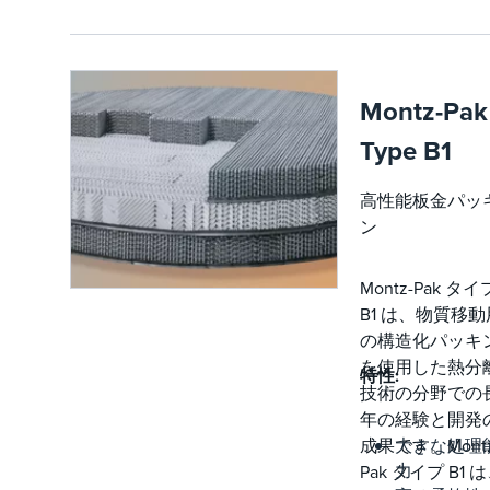
ています
最小限の
液体ホール
アップ
Montz-Pak
Type B1
高性能板金パッ
ン
Montz-Pak タイ
B1 は、物質移動
の構造化パッキ
を使用した熱分
特性:
技術の分野での
年の経験と開発
成果です。Montz
大きな処理
力
Pak タイプ B1 