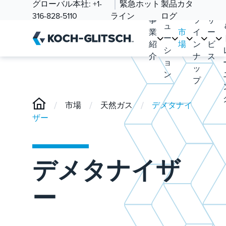
ソ
グローバル本社:
+1-
緊急ホット
製品カタ
品
リ
316-828-5110
ライン
ログ
事
ラ
サ
ュ
業
市
イ
ー
ー
紹
場
ン
ビ
シ
介
ナ
ス
ョ
ッ
ン
プ
/
/
/
市場
天然ガス
デメタナイ
ザー
デメタナイザ
ー