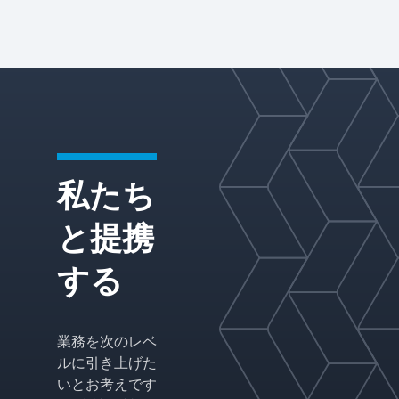
ていま
媒体、
す。業
ミスト
界での
エリミ
豊富な
ネータ
経験に
ー、ボ
より、
ルテッ
お客様
クスブ
のアプ
レーカ
リケー
ーを含
ション
む完全
私たち
に適し
なシス
たトレ
テムを
イを提
提供
と提携
供し、
し、液
特定の
液分離
する
分離カ
のため
ラムの
の専門
性能を
的なソ
最適化
リュー
業務を次のレベ
するた
ション
ルに引き上げた
めに構
を提供
成を調
してい
いとお考えです