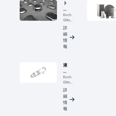
ト
レ
Koch-
イ
Glitsch
はトレ
詳
イ技術
細
の世界
情
的リー
ダーで
報
あり、
アクテ
ィブ
液
パネ
液
ル、ダ
ウンカ
Koch-
分
マー構
Glitsch
離
成、サ
は、容
詳
ポート
器、入
細
構造の
口分配
情
幅広い
器、合
設計を
体およ
報
提供し
び沈降