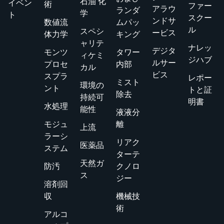
石油 化
イベン
術
ファー
アラウ
ランダ
学
ト
スクー
ンドサ
数値流
ムパッ
ル
スペシ
ービス
体力学
キング
ャリテ
ナレッ
デジタ
モンツ
タワー
ィケミ
ジハブ
ルサー
プロセ
内部
カル
ビス
スプラ
レポー
ミスト
環境の
ント
トと証
除去
持続可
明書
水処理
能性
液液分
モジュ
離
上流
ラーシ
リアク
医薬品
ステム
ターテ
天然ガ
防汚
クノロ
ス
ジー
溶剤回
収
機械技
術
アルコ