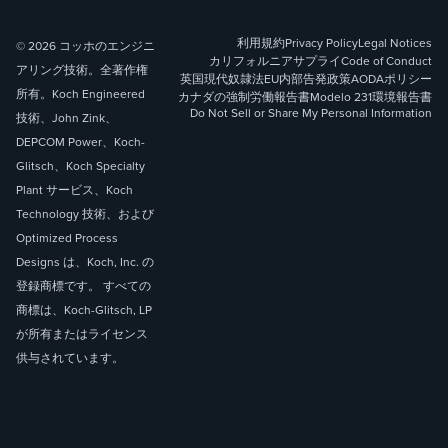
利用規約
Privacy Policy
Legal Notices
© 2026 コッホのエンジニ
カリフォルニアサプライ
Code of Conduct
アリング技術。全著作権
英国現代奴隷法
EU内部告発政策
AODAポリシー
所有。Koch Engineered
カナダの強制労働報告書
Modelo 231
環境報告書
Do Not Sell or Share My Personal Information
技術、John Zink、
DEPCOM Power、Koch-
Glitsch、Koch Specialty
Plant サービス、Koch
Technology 技術、および
Optimized Process
Designs は、Koch, Inc. の
登録商標です。 すべての
商標は、Koch-Glitsch, LP
が所有またはライセンス
供与されています。