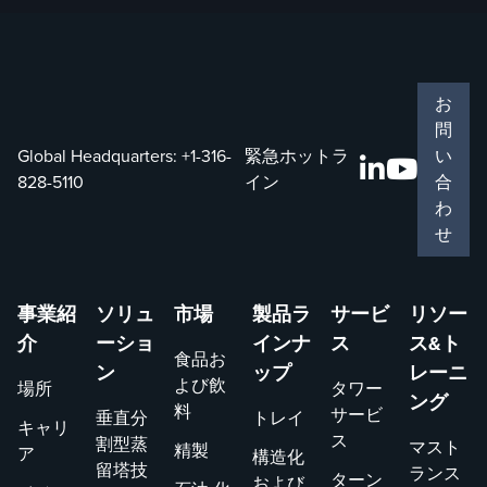
お
問
Global Headquarters:
+1-316-
緊急ホットラ
い
828-5110
イン
合
わ
せ
事業紹
ソリュ
市場
製品ラ
サービ
リソー
介
ーショ
インナ
ス
ス&ト
食品お
ン
ップ
レーニ
よび飲
場所
タワー
ング
料
サービ
垂直分
トレイ
キャリ
ス
割型蒸
マスト
精製
ア
構造化
留塔技
ランス
ターン
および