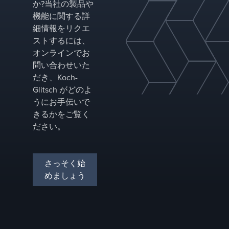
整しま
ます。
か?当社の製品や
す。
二相分
機能に関する詳
離と三
細情報をリクエ
相分離
ストするには、
の両方
の設計
オンラインでお
によ
問い合わせいた
り、供
だき、Koch-
給特性
Glitsch がどのよ
と分離
うにお手伝いで
要件に
基づい
きるかをご覧く
て性能
ださい。
を最適
化しま
す。
さっそく始
めましょう