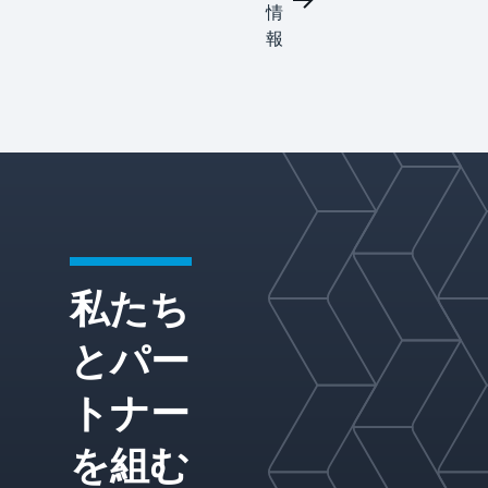
ィ
情
ための
高度な
ケ
報
物質移
ミ
動およ
カ
び相分
ル
離ソリ
ューシ
ョンを
提供
し、製
品の品
質、ス
ループ
私たち
ット、
および
運用性
とパー
能を最
適化し
トナー
ます。
を組む