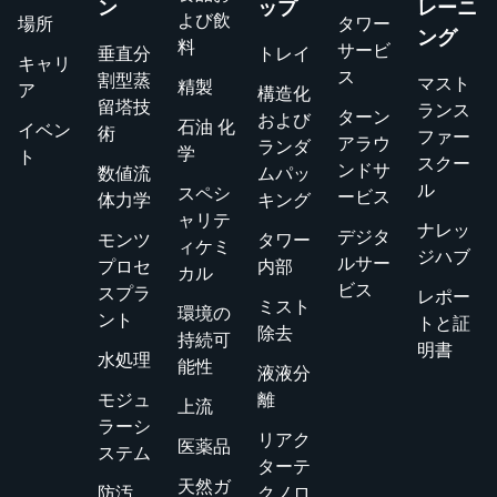
ン
ップ
レーニ
よび飲
場所
タワー
ング
料
サービ
垂直分
トレイ
キャリ
ス
割型蒸
マスト
精製
ア
構造化
留塔技
ランス
ターン
および
石油 化
イベン
術
ファー
アラウ
ランダ
学
ト
スクー
ンドサ
数値流
ムパッ
ル
スペシ
ービス
体力学
キング
ャリテ
ナレッ
デジタ
モンツ
タワー
ィケミ
ジハブ
ルサー
プロセ
内部
カル
ビス
スプラ
レポー
ミスト
環境の
ント
トと証
除去
持続可
明書
水処理
能性
液液分
モジュ
離
上流
ラーシ
リアク
医薬品
ステム
ターテ
天然ガ
防汚
クノロ