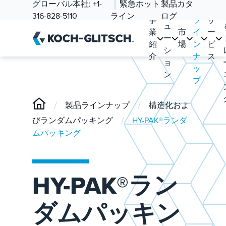
ソ
グローバル本社:
+1-
緊急ホット
製品カタ
品
リ
316-828-5110
ライン
ログ
事
ラ
サ
ュ
業
市
イ
ー
ー
紹
場
ン
ビ
シ
介
ナ
ス
ョ
ッ
ン
プ
/
/
製品ラインナップ
構造化およ
/
びランダムパッキング
HY-PAK®ランダ
ムパッキング
HY-PAK®ラン
ダムパッキン