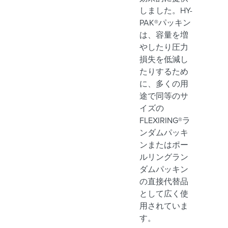
しました。HY-
PAK®パッキン
は、容量を増
やしたり圧力
損失を低減し
たりするため
に、多くの用
途で同等のサ
イズの
FLEXIRING®ラ
ンダムパッキ
ンまたはポー
ルリングラン
ダムパッキン
の直接代替品
として広く使
用されていま
す。