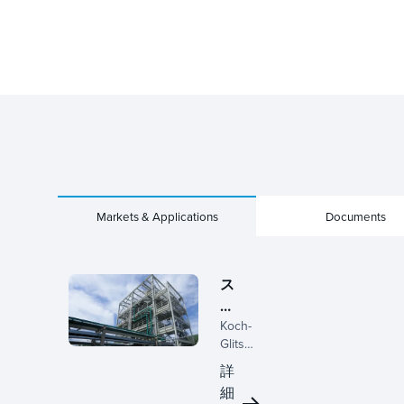
Markets & Applications
Documents
ス
ペ
Koch-
シ
Glitsch
ャ
は、特
リ
詳
殊化学
テ
細
処理の