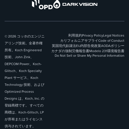
利用規約
Privacy Policy
Legal Notices
© 2026 コッホのエンジニ
カリフォルニアサプライ
Code of Conduct
アリング技術。全著作権
英国現代奴隷法
EU内部告発政策
AODAポリシー
所有。Koch Engineered
カナダの強制労働報告書
Modelo 231
環境報告書
Do Not Sell or Share My Personal Information
技術、John Zink、
DEPCOM Power、Koch-
Glitsch、Koch Specialty
Plant サービス、Koch
Technology 技術、および
Optimized Process
Designs は、Koch, Inc. の
登録商標です。 すべての
商標は、Koch-Glitsch, LP
が所有またはライセンス
供与されています。