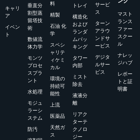
ング
料
サービ
垂直分
トレイ
軟でない場
により、精
提供し、機
キャリ
ス
割型蒸
マスト
精製
合に重要な
製、化学、
器の評価を
ア
構造化
留塔技
ランス
作業を継続
石油化学、
簡素化し、
ターン
および
石油 化
イベン
術
ファー
できるよう
ガス処理業
プロセスの
アラウ
ランダ
学
ト
スクー
支援しま
界全体の効
信頼性を高
ンドサ
数値流
ムパッ
ル
スペシ
す。
率と信頼性
め、蒸留お
ービス
体力学
キング
ャリテ
が保証され
よび分離シ
ナレッ
デジタ
モンツ
タワー
ィケミ
ます。24
ステムの世
ジハブ
ルサー
プロセ
内部
カル
時間年中無
界クラスの
ビス
スプラ
レポー
休のサポー
結果を保証
ミスト
環境の
ント
トと証
トと革新的
します。今
除去
持続可
明書
なツールを
すぐ登録し
水処理
能性
液液分
備えた
て、この業
モジュ
離
上流
Koch-
務に不可欠
ラーシ
Glitschは、
なツールを
リアク
医薬品
ステム
信頼性の高
ダウンロー
ターテ
天然ガ
い長期的な
ドしてくだ
防汚
クノロ
ス
ソリューシ
さい。
ジー