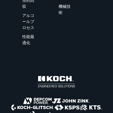
溶剤回
ョンを提供
収
機械技
する信頼で
術
きるパート
アルコ
ナーです。
ールプ
ロセス
性能最
適化