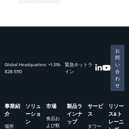
る条件、強
ています。
Glitsch)
い運用上の
診断用の
KG-
プレッシャ
TOWER®
TOWER®
ーの下で行
ドクター
は、物質移
われます。
サービス、
動および相
Koch-
合理化され
分離装置の
Glitsch は
たプロジェ
設計と性能
お
24 時間 7
クトのため
を最適化す
問
日のターン
の ONE-
るために設
Global Headquarters:
+1-316-
緊急ホットラ
い
アラウンド
SOURCE
計された高
828-5110
イン
合
サービスを
SOLUTION、
度なシミュ
わ
提供し、オ
専任の製油
レーション
せ
ペレーター
所チーム、
ソフトウェ
が迅速に対
AHOP® 自
アです。
応し、自信
動ハードウ
KG-
事業紹
ソリュ
市場
製品ラ
サービ
リソー
を持って意
ェア注文プ
TOWER®
介
ーショ
インナ
ス
ス&ト
思決定を行
ログラムな
は、エンジ
食品お
ン
ップ
レーニ
い、スケジ
どの専門的
ニアに精度
よび飲
場所
タワー
ュールが柔
なサービス
と効率性を