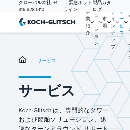
ソ
グローバル本社:
+1-
緊急ホット
製品カタ
品
リ
316-828-5110
ライン
ログ
事
ラ
サ
ュ
業
市
イ
ー
ー
紹
場
ン
ビ
シ
介
ナ
ス
ョ
ッ
ン
プ
/
サービス
サービス
Koch-Glitsch は、専門的なタワー
および船舶ソリューション、迅
速なターンアラウンド サポート