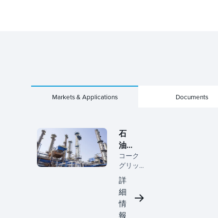
Markets & Applications
Documents
石
油・
コーク
ガス
グリッ
チ
詳
(Koch-
細
Glitsch)
情
は、高
度な分
報