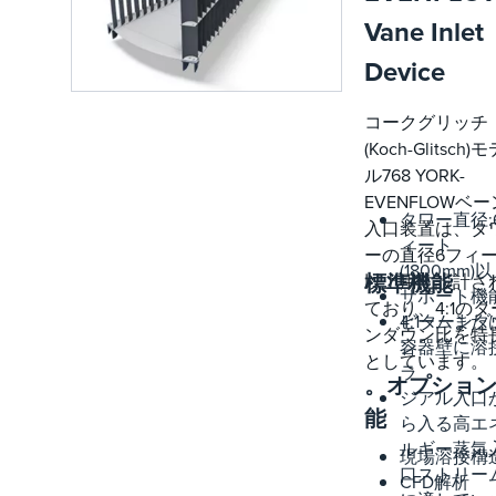
Vane Inlet
Device
コークグリッチ
(Koch-Glitsch)
ル768 YORK-
EVENFLOWベー
タワー直径:
入口装置は、タ
ィート
ーの直径6フィ
(1800mm)
標準機能
以上用に設計さ
サポート機
ており、4:1のタ
ビームまた
4:1ターンダ
ンダウン比を特
容器壁に溶
ン
としています。
ラ
。オプショ
ジアル入口
能
ら入る高エ
ルギー蒸気
現場溶接構
口ストリー
CFD解析