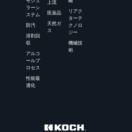
モジュ
離
上流
ラーシ
リアク
医薬品
ステム
ターテ
天然ガ
防汚
クノロ
ス
ジー
溶剤回
収
機械技
術
アルコ
ールプ
ロセス
性能最
適化