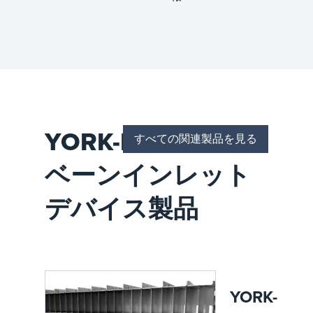
離ソリ
ューシ
ョンで
石油・
ガス処
理を強
化し、
上流、
中流、
YORK-EVENFLOW
下流の
すべての関連製品を見る
運用に
おける
ベーンインレット
効率と
信頼性
デバイス製品
を向上
させま
す。
YORK-