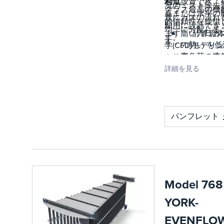
じて設置でき、
利点
流のミスト除去
クラス最高の機
直または水平の
置にガスの流れ
的信頼性を提供
舶用に設計でき
均一に分配しま
ます 。 計算流
高い入口ガ
す。
す 。
の勢い を低
学(CFD)モデリ
高負荷の液
を使用して、容
をミストエ
内の蒸気と液体
詳細を見る
ミネーター 
流れの全体像を
ら迂回させ
握し、必要な性
す
を満たすように
リキッドサ
パンフレット
部設計を最適化
プからの液
きます。
の再混入 を
止
Model 768
YORK-
EVENFLO