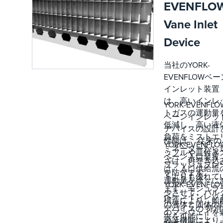
EVENFLO
Vane Inlet
Device
当社のYORK-
EVENFLOWベー
インレット装置
は、高いインレ
YORK-EVENFLO
トガスの運動量
ベーンインレッ
低減し、高い液
デバイスの設計
負荷をミストエ
性能は、 従来の
YORK-EVENFLO
ミネーターから
ッフルや皿付き
ベーン入口装置
ざけ、再巻き込
プラッシュプレ
は、入口供給流
を防ぎます。
トよりも優れて
運動量を徐々に
YORK-EVENFLO
ます。モジュラ
少させて、バル
ベーンインレッ
構造により、船
の液体と固体の
デバイスの 特別
のマンウェイを
去を可能にし、
設計機能により