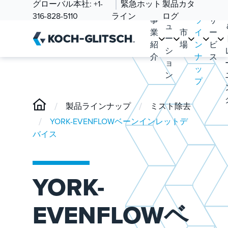
ソ
グローバル本社:
+1-
緊急ホット
製品カタ
品
リ
316-828-5110
ライン
ログ
事
ラ
サ
ュ
業
市
イ
ー
ー
紹
場
ン
ビ
シ
介
ナ
ス
ョ
ッ
ン
プ
/
/
製品ラインナップ
ミスト除去
/
YORK-EVENFLOWベーンインレットデ
バイス
YORK-
EVENFLOWベ