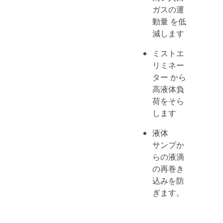
ガスの運
動量 を低
減します
ミストエ
リミネー
ター から
高液体負
荷をそら
します
液体
サンプか
らの液滴
の再巻き
込みを防
ぎます。