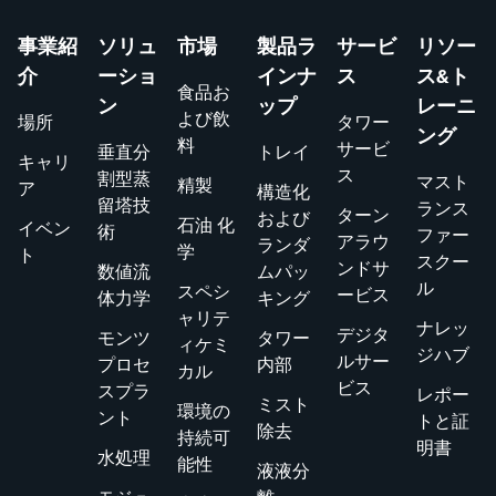
事業紹
ソリュ
市場
製品ラ
サービ
リソー
介
ーショ
インナ
ス
ス&ト
食品お
ン
ップ
レーニ
よび飲
場所
タワー
ング
料
サービ
垂直分
トレイ
キャリ
ス
割型蒸
マスト
精製
ア
構造化
留塔技
ランス
ターン
および
石油 化
イベン
術
ファー
アラウ
ランダ
学
ト
スクー
ンドサ
数値流
ムパッ
ル
スペシ
ービス
体力学
キング
ャリテ
ナレッ
デジタ
モンツ
タワー
ィケミ
ジハブ
ルサー
プロセ
内部
カル
ビス
スプラ
レポー
ミスト
環境の
ント
トと証
除去
持続可
明書
水処理
能性
液液分