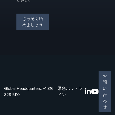
ださい。
さっそく始
めましょう
お
問
Global Headquarters:
+1-316-
緊急ホットラ
い
828-5110
イン
合
わ
せ