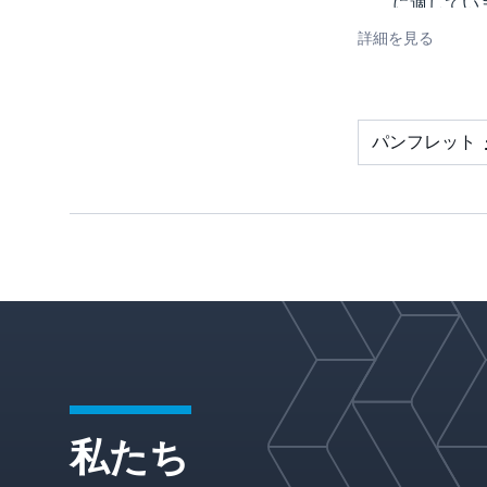
に適してい
す
詳細を見る
テーパー入
と組み合わ
て使用され
バッフルは
パンフレット
最小限の圧
損失
で蒸気分布
提供します
曲したバッ
ルプレート
は、蒸気流
複数の小さ
セグメント
分割し、速
を低下させ
蒸気をカラ
私たち
領域全体に
平に向けま