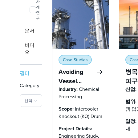
사
례
연
구
문서
비디
오
Case Studies
Case
Avoiding
병목
필터
Vessel
파구
Category
Replacement:
Industry:
Chemical
하에
산업:
Processing
CFD-
수기
선택
범위:
Validated
이드
Scope:
Intercooler
템 
Knockout (KO) Drum
Retrofit
일정:
Eliminates
Project Details:
내
Liquid
Engineering Study,