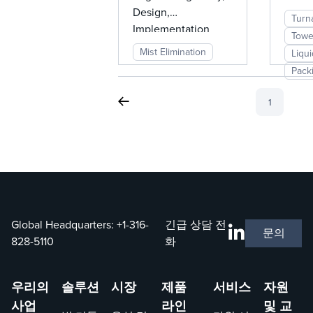
Design,
Carryover
Turn
Implementation
Towe
Mist Elimination
Liqu
Pack
1
Global Headquarters:
+1-316-
긴급 상담 전
문의
828-5110
화
우리의
솔루션
시장
제품
서비스
자원
사업
라인
및 교