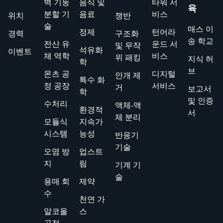
벽 기둥
음식 및
타워 서
육
분할 기
음료
비스
위치
쟁반
술
매스 이
정제
턴어라
경력
구조화
송 학교
전산 유
운드 서
및 무작
석유화
이벤트
체 역학
비스
위 패킹
지식 허
학
브
몬츠 공
디지털
안개 제
특수 화
정 공장
서비스
거
보고서
학
및 인증
수처리
액체-액
환경적
서
체 분리
모듈식
지속가
시스템
능성
반응기
기술
오염 방
업스트
지
림
기계 기
술
용매 회
제약
수
천연 가
알코올
스