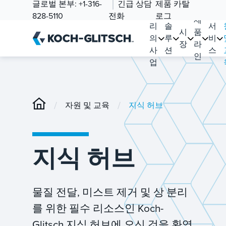
글로벌 본부:
+1-316-
긴급 상담
제품 카탈
우
828-5110
전화
로그
제
리
솔
서
시
품
의
루
비
장
라
사
션
스
인
업
/
/
자원 및 교육
지식 허브
지식 허브
물질 전달, 미스트 제거 및 상 분리
를 위한 필수 리소스인 Koch-
Glitsch 지식 허브에 오신 것을 환영