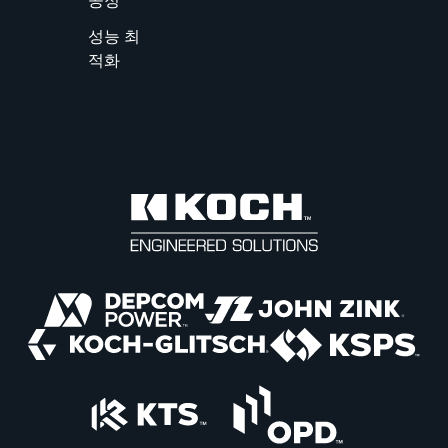
공정
성능 최
적화