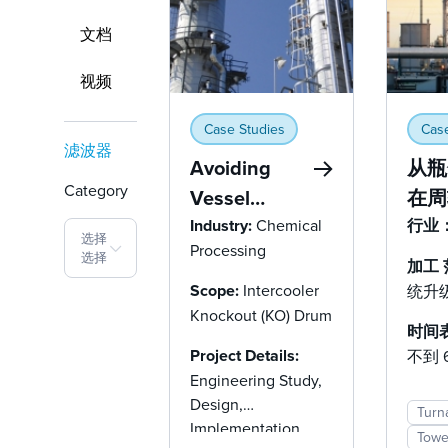
文档
视频
Case Studies
Case
滤波器
Avoiding
从瓶
Category
Vessel
在周
Replacement:
级胺
Industry:
Chemical
行业
选择
Processing
CFD-
选择
加工
Validated
Scope:
Intercooler
统升
Retrofit
Knockout (KO) Drum
时间
Eliminates
Project Details:
不到 
Liquid
Engineering Study,
Carryover
Design,
Turn
Implementation
Towe