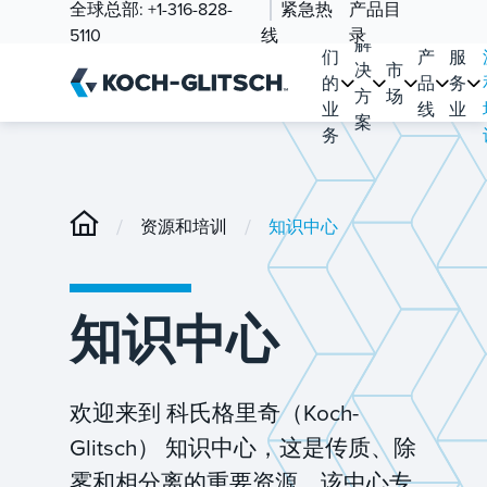
全球总部:
+1-316-828-
紧急热
产品目
我
5110
线
录
解
们
产
服
决
市
的
品
务
方
场
业
线
业
案
务
/
/
资源和培训
知识中心
知识中心
欢迎来到 科氏格里奇（Koch-
Glitsch） 知识中心，这是传质、除
雾和相分离的重要资源。该中心专