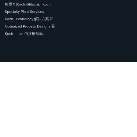
格里奇(Koch-Glitsch)、Koch
Specialty Plant Services、
Koch Technology 解决方案 和
Optimized Process Designs 是
Koch， Inc. 的注册商标。