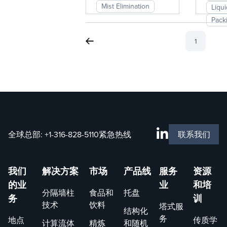
Mist Elimination
Liqu
Pack
1
全球总部:
+1-316-828-5110
紧急热线
联系我们
我们
解决方案
市场
产品线
服务
资源
的业
业
和培
分隔墙柱
食品和
托盘
务
训
技术
饮料
塔式服
结构化
务
地点
传质学
计算流体
精炼
和随机