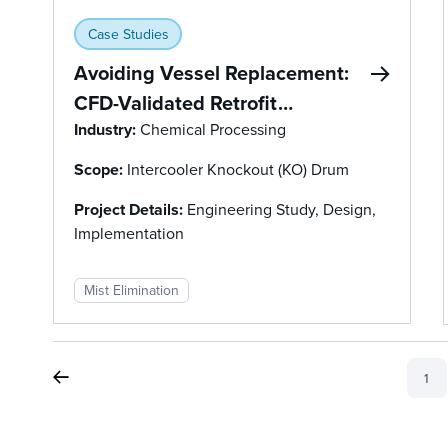
Case Studies
Avoiding Vessel Replacement:
CFD-Validated Retrofit
Eliminates Liquid Carryover
Industry:
Chemical Processing
Scope:
Intercooler Knockout (KO) Drum
Project Details:
Engineering Study, Design,
Implementation
Mist Elimination
1