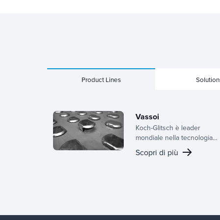
Product Lines
Solution
Vassoi
Koch-Glitsch è leader
mondiale nella tecnologia
dei vassoi, che offre
Scopri di più
un'ampia gamma di design
per pannelli attivi,
configurazioni downcomer 
strutture di supporto. Grazi
alla nostra profonda
esperienza nel settore,
forniamo il vassoio giusto