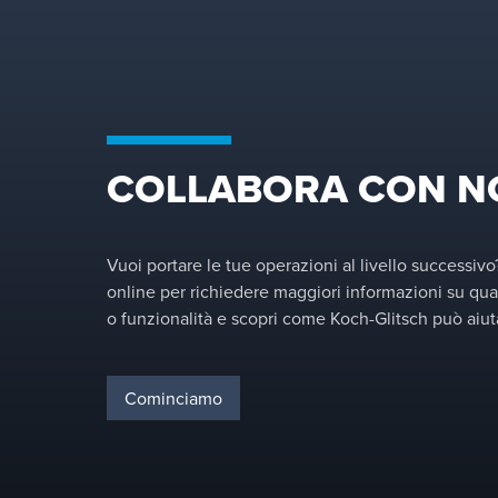
per la vostra applicazione e
personalizziamo le
configurazioni per
ottimizzare le prestazioni
della vostra specifica
colonna di separazione.
COLLABORA CON N
Vuoi portare le tue operazioni al livello successivo
online per richiedere maggiori informazioni su qua
o funzionalità e scopri come Koch-Glitsch può aiuta
Cominciamo