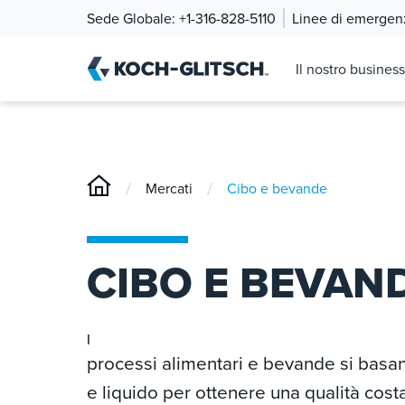
Sede Globale:
+1-316-828-5110
Linee di emergen
Il nostro business
/
/
Mercati
Cibo e bevande
CIBO E BEVAN
I
processi alimentari e bevande si basa
e liquido per ottenere una qualità cos