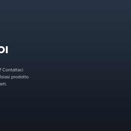
OI
? Contattaci
lsiasi prodotto
rti.