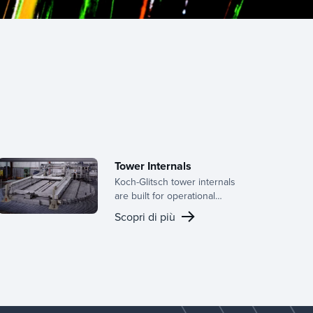
Tower Internals
Koch-Glitsch tower internals
are built for operational
efficiency, delivering
Scopri di più
consistent performance and
long-term reliability across a
wide range of mass transfer
and separation applications.