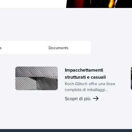
s
Documents
Impacchettamenti
strutturati e casuali
Koch-Glitsch offre una linea
completa di imballaggi
strutturati e casuali,
Scopri di più
supportati da decenni di
e
esperienza nello sviluppo di
e
apparecchiature per il
trasferimento di massa e da
un team dedicato di R&S.