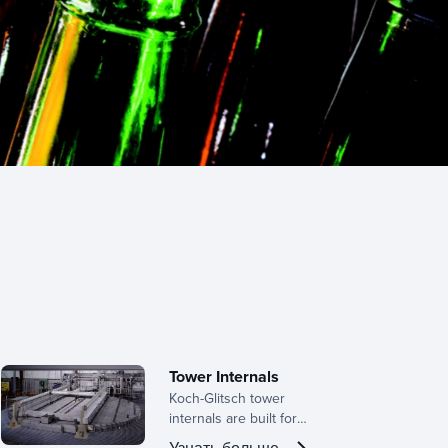
Tower Internals
Koch-Glitsch tower
internals are built for
operational efficiency,