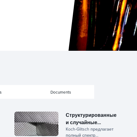
s
Documents
Структурированные
и случайные
Koch-Glitsch предлагает
упаковки
полный спектр