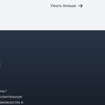
структурированных и
Узнать больше
случайных упаковок,
подкреплённый
многолетним опытом в
разработке оборудования
для массовой передачи и
выделенной командой
исследований и разработок.
С
ень?
полнительную
зможностях и