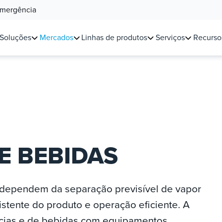
Emergência
Soluções
Mercados
Linhas de produtos
Serviços
Recurso
E BEBIDAS
 dependem da separação previsível de vapor
istente do produto e operação eficiente. A
tícias e de bebidas com equipamentos