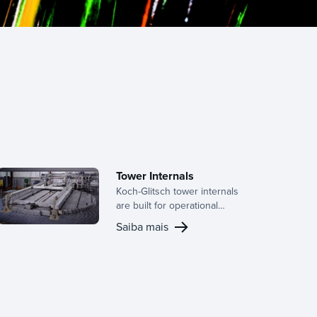
Tower Internals
Koch-Glitsch tower internals
are built for operational
efficiency, delivering
Saiba mais
consistent performance and
long-term reliability across a
wide range of mass transfer
and separation applications.