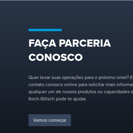
fornecemos a bandeja cert
para sua aplicação e
adaptamos as
configurações para otimizar
o desempenho em sua
coluna de separação
específica.
FAÇA PARCERIA
CONOSCO
Quer levar suas operações para o próximo nível? 
contato conosco online para solicitar mais inform
qualquer um de nossos produtos ou capacidades e
Koch-Glitsch pode te ajudar.
Vamos começar