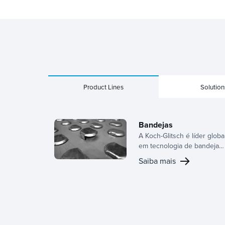
Product Lines
Solution
Bandejas
A Koch-Glitsch é líder globa
em tecnologia de bandejas,
oferecendo uma ampla
Saiba mais
gama de designs para
painéis ativos,
configurações de
downcomer e estruturas de
suporte. Com profunda
experiência no setor,