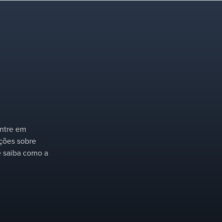
a
transferência de massa e
uma equipe dedicada de
P&D.
Entre em
ações sobre
 saiba como a