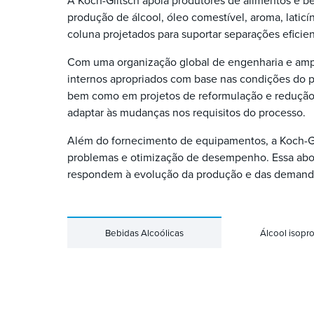
A Koch-Glitsch apoia produtores de alimentos e b
produção de álcool, óleo comestível, aroma, latic
coluna projetados para suportar separações eficie
Com uma organização global de engenharia e ampla
internos apropriados com base nas condições do pr
bem como em projetos de reformulação e redução 
adaptar às mudanças nos requisitos do processo.
Além do fornecimento de equipamentos, a Koch-Glit
problemas e otimização de desempenho. Essa abo
respondem à evolução da produção e das demand
Bebidas Alcoólicas
Álcool isopro