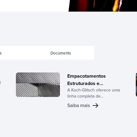
s
Documents
Empacotamentos
l
Estruturados e
A Koch-Glitsch oferece uma
Aleatórios
linha completa de
empacotamentos
Saiba mais
estruturados e aleatórios,
respaldados por décadas
de expertise no
desenvolvimento de
equipamentos de