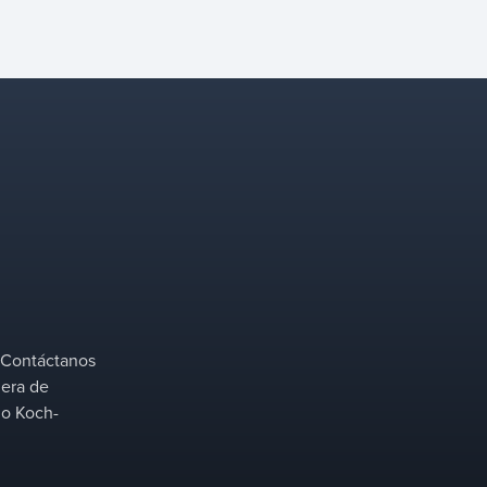
de experiencia en el
desarrollo de equipos de
transferencia masiva y un
equipo dedicado de I&D.
n
? Contáctanos
iera de
mo Koch-