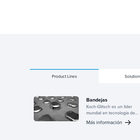
Product Lines
Solution
Bandejas
Koch-Glitsch es un líder
mundial en tecnología de
bandejas, que ofrece una
Más información
amplia gama de diseños
para paneles activos,
configuraciones de bajante