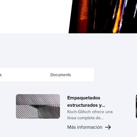
s
Documents
Empaquetados
estructurados y
Koch-Glitsch ofrece una
aleatorios
línea completa de
empaquetados
Más información
estructurados y aleatorios,
s
respaldados por décadas