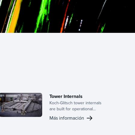
Tower Internals
Koch-Glitsch tower internals
are built for operational
efficiency, delivering
Más información
consistent performance and
long-term reliability across a
wide range of mass transfer