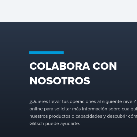
y estructuras de soporte.
Con una amplia experiencia
en la industria,
proporcionamos la bandeja
adecuada para su aplicació
y adaptamos las
configuraciones para
optimizar el rendimiento en
su columna de separación
específica.
COLABORA CON
NOSOTROS
¿Quieres llevar tus operaciones al siguiente nivel
online para solicitar más información sobre cualqu
nuestros productos o capacidades y descubrir có
Glitsch puede ayudarte.