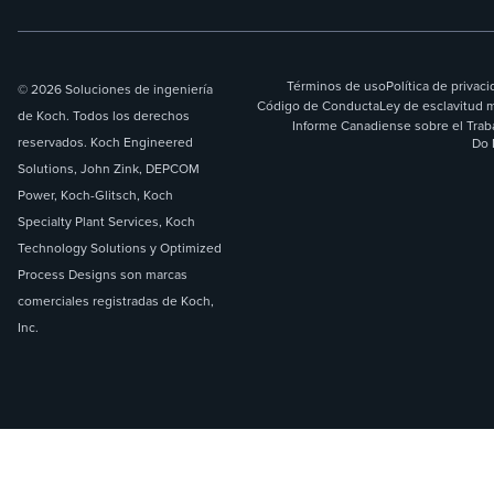
Términos de uso
Política de privac
© 2026 Soluciones de ingeniería
Código de Conducta
Ley de esclavitud 
de Koch. Todos los derechos
Informe Canadiense sobre el Trab
reservados. Koch Engineered
Do 
Solutions, John Zink, DEPCOM
Power, Koch-Glitsch, Koch
Specialty Plant Services, Koch
Technology Solutions y Optimized
Process Designs son marcas
comerciales registradas de Koch,
Inc.