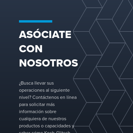
para un futuro más
Nuestras tecno
sostenible.
avanzadas, qu
incluyen siste
desaireación 
ASÓCIATE
agua de mar,
eliminadores 
CON
neblina y solu
de separación
NOSOTROS
gas y líquido,
a mejorar la
confiabilidad
¿Busca llevar sus
operativa, redu
operaciones al siguiente
tiempo de
nivel? Contáctenos en línea
inactividad
para solicitar más
imprevisto y
información sobre
optimizar la
cualquiera de nuestros
eficiencia del
productos o capacidades y
proceso.
saber cómo Koch-Glitsch