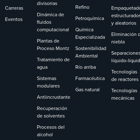
divisorias
Refino
Carreras
Empaquetad
Dinámica de
estructurado
Petroquímica
Eventos
fluidos
y aleatorios
computacional
Química
Eliminación 
Especializada
Plantas de
niebla
Proceso Montz
Sostenibilidad
Separacione
Ambiental
Tratamiento de
líquido-líqui
agua
Río arriba
Tecnologías
Sistemas
Farmacéutica
de reactores
modulares
Gas natural
Tecnologías
Antiincrustante
mecánicas
Recuperación
de solventes
Procesos del
alcohol