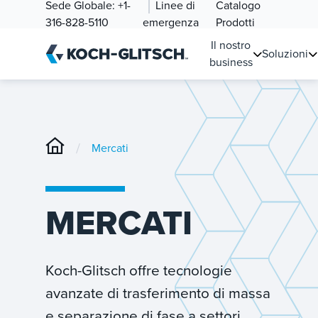
Sede Globale:
+1-
Linee di
Catalogo
316-828-5110
emergenza
Prodotti
Il nostro
Soluzioni
business
/
Mercati
MERCATI
Koch-Glitsch offre tecnologie
avanzate di trasferimento di massa
e separazione di fase a settori