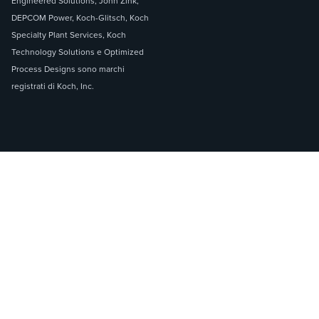
Engineered Solutions, John Zink,
DEPCOM Power, Koch-Glitsch, Koch
Specialty Plant Services, Koch
Technology Solutions e Optimized
Process Designs sono marchi
registrati di Koch, Inc.