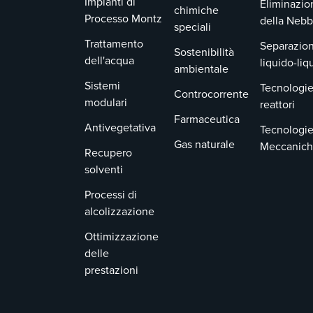
Impianti di
Eliminazio
chimiche
Processo Montz
della Nebb
speciali
Trattamento
Separazion
Sostenibilità
dell'acqua
liquido-liq
ambientale
Sistemi
Tecnologie
Controcorrente
modulari
reattori
Farmaceutica
Antivegetativa
Tecnologi
Gas naturale
Meccanic
Recupero
solventi
Processi di
alcolizzazione
Ottimizzazione
delle
prestazioni