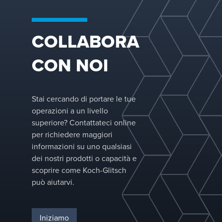
di economia
separazione ga
circolare per un
liquido, contri
futuro più
a migliorare l'af
COLLABORA
sostenibile.
operativa, a ridu
tempi di fermo
CON NOI
imprevisti e a
ottimizzare l'ef
dei processi.
Stai cercando di portare le tue
operazioni a un livello
superiore? Contattateci online
per richiedere maggiori
informazioni su uno qualsiasi
dei nostri prodotti o capacità e
scoprire come Koch-Glitsch
può aiutarvi.
Iniziamo