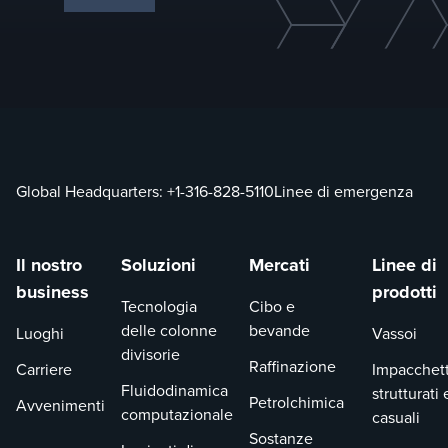
Global Headquarters:
+1-316-828-5110
Linee di emergenza
Il nostro
Soluzioni
Mercati
Linee di
business
prodotti
Tecnologia
Cibo e
delle colonne
bevande
Luoghi
Vassoi
divisorie
Raffinazione
Carriere
Impacchet
Fluidodinamica
strutturati 
Petrolchimica
Avvenimenti
computazionale
casuali
Sostanze