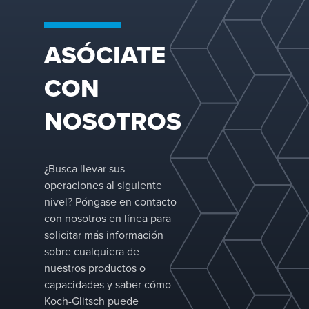
ASÓCIATE
Separaciones líquido-líquido
CON
Koch-Glitsch ofrece soluciones expertas para
la separación líquido-líquido, ofreciendo
NOSOTROS
sistemas completos que incluyen recipientes,
distribuidores de entrada, medios de
coalescencia y sedimentación, eliminadores
¿Busca llevar sus
de niebla y rompe-vórtices. Con diseños tanto
operaciones al siguiente
para separación bifásica como trifásica,
nivel? Póngase en contacto
optimizamos el rendimiento en función de las
con nosotros en línea para
características de alimentación y los requisitos
solicitar más información
de separación.
sobre cualquiera de
nuestros productos o
capacidades y saber cómo
Koch-Glitsch puede