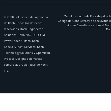
Términos de uso
Política de privac
© 2026 Soluciones de ingeniería
Código de Conducta
Ley de esclavitud 
de Koch. Todos los derechos
Informe Canadiense sobre el Trab
reservados. Koch Engineered
Do 
Solutions, John Zink, DEPCOM
Power, Koch-Glitsch, Koch
Specialty Plant Services, Koch
Technology Solutions y Optimized
Process Designs son marcas
comerciales registradas de Koch,
Inc.