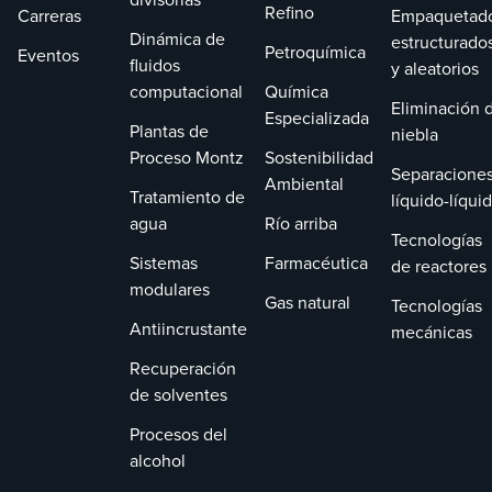
Refino
Carreras
Empaquetad
Dinámica de
estructurado
Petroquímica
Eventos
fluidos
y aleatorios
computacional
Química
Eliminación 
Especializada
Plantas de
niebla
Proceso Montz
Sostenibilidad
Separacione
Ambiental
Tratamiento de
líquido-líqui
agua
Río arriba
Tecnologías
Sistemas
Farmacéutica
de reactores
modulares
Gas natural
Tecnologías
Antiincrustante
mecánicas
Recuperación
de solventes
Procesos del
alcohol