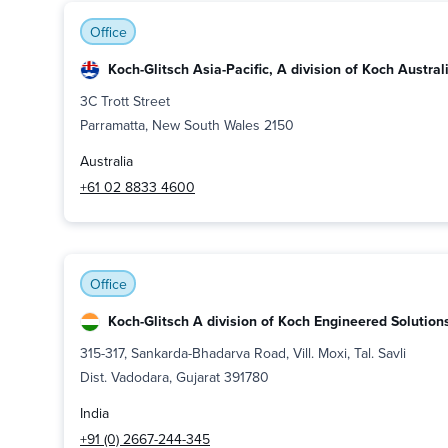
Office
Koch-Glitsch Asia-Pacific, A division of Koch Australi
3C Trott Street
Parramatta, New South Wales 2150
Australia
+61 02 8833 4600
Office
Koch-Glitsch A division of Koch Engineered Solutions 
315-317, Sankarda-Bhadarva Road, Vill. Moxi, Tal. Savli
Dist. Vadodara, Gujarat 391780
India
+91 (0) 2667-244-345