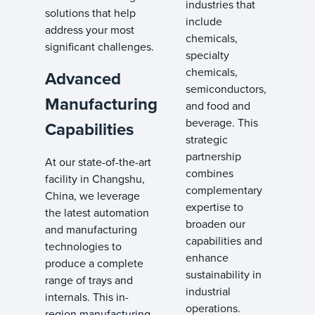
industries that
solutions that help
include
address your most
chemicals,
significant challenges.
specialty
chemicals,
Advanced
semiconductors,
Manufacturing
and food and
beverage. This
Capabilities
strategic
partnership
At our state-of-the-art
combines
facility in Changshu,
complementary
China, we leverage
expertise to
the latest automation
broaden our
and manufacturing
capabilities and
technologies to
enhance
produce a complete
sustainability in
range of trays and
industrial
internals. This in-
operations.
region manufacturing