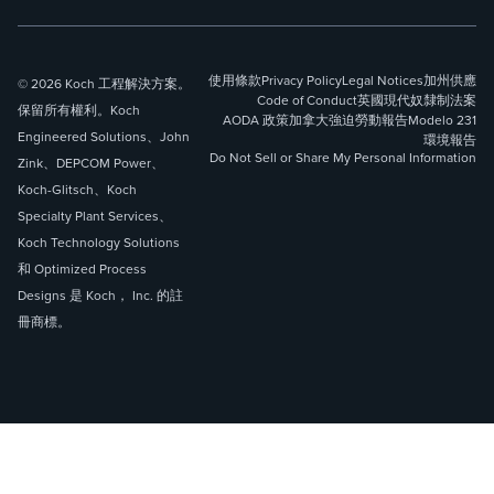
使用條款
Privacy Policy
Legal Notices
加州供應
© 2026 Koch 工程解決方案。
Code of Conduct
英國現代奴隸制法案
保留所有權利。Koch
AODA 政策
加拿大強迫勞動報告
Modelo 231
Engineered Solutions、John
環境報告
Do Not Sell or Share My Personal Information
Zink、DEPCOM Power、
Koch-Glitsch、Koch
Specialty Plant Services、
Koch Technology Solutions
和 Optimized Process
Designs 是 Koch， Inc. 的註
冊商標。