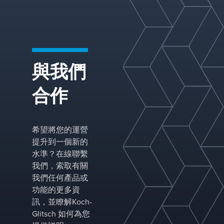
與我們
液-液分離
合作
Koch-Glitsch 為液-液分離提供專業解決方案，
提供完整的系統，包括容器、入口分配器、聚
結和沉降介質、除霧器和渦流破碎器。通過兩
希望將您的運營
相和三相分離設計，我們根據進料特性和分離
提升到一個新的
要求優化性能。
水準？在線聯繫
我們，索取有關
我們任何產品或
功能的更多資
訊，並瞭解Koch-
Glitsch 如何為您