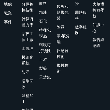
飲料
務
地點
分隔牆
大規模
規整和
柱技術
轉移學
精煉
隨機包
周轉服
職業
校
裝
務
計算流
石化
事件
體力學
知識中
除霧
數字服
特種化
心
務
蒙茨工
學品
液-液分
藝工廠
報告與
離
環境可
憑證
水處理
持續性
反應器
技術
模組化
上游
系統
機械技
製藥
術
防汙
天然氣
溶劑回
收
酒精加
工