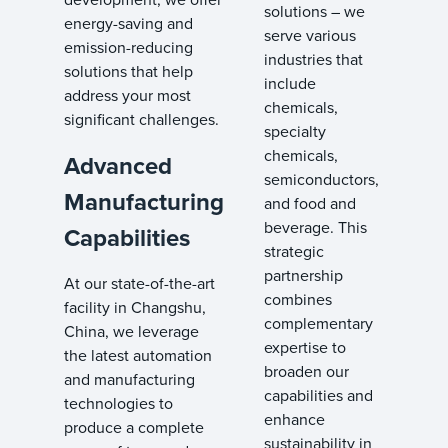
solutions – we
energy-saving and
serve various
emission-reducing
industries that
solutions that help
include
address your most
chemicals,
significant challenges.
specialty
chemicals,
Advanced
semiconductors,
Manufacturing
and food and
beverage. This
Capabilities
strategic
partnership
At our state-of-the-art
combines
facility in Changshu,
complementary
China, we leverage
expertise to
the latest automation
broaden our
and manufacturing
capabilities and
technologies to
enhance
produce a complete
sustainability in