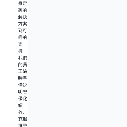
身定
製的
解決
方案
到可
靠的
支
持，
我們
的員
工隨
時準
備説
明您
優化
績
效、
克服
挑戰