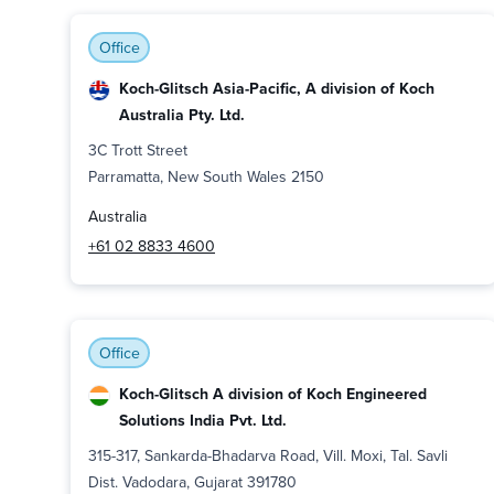
Office
Koch-Glitsch Asia-Pacific, A division of Koch
Australia Pty. Ltd.
3C Trott Street
Parramatta, New South Wales 2150
Australia
+61 02 8833 4600
Office
Koch-Glitsch A division of Koch Engineered
Solutions India Pvt. Ltd.
315-317, Sankarda-Bhadarva Road, Vill. Moxi, Tal. Savli
Dist. Vadodara, Gujarat 391780