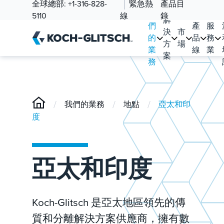
全球總部:
+1-316-828-
緊急熱
產品目
我
5110
線
錄
解
們
產
服
決
市
的
品
務
方
場
業
線
業
案
務
/
/
/
我們的業務
地點
亞太和印
度
亞太和印度
Koch-Glitsch 是亞太地區領先的傳
質和分離解決方案供應商，擁有數