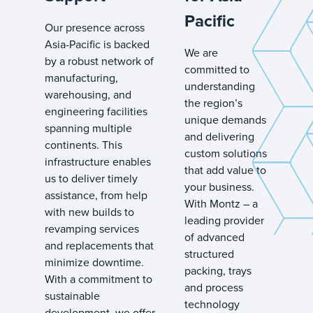
Pacific
Our presence across
Asia-Pacific is backed
We are
by a robust network of
committed to
manufacturing,
understanding
warehousing, and
the region’s
engineering facilities
unique demands
spanning multiple
and delivering
continents. This
custom solutions
infrastructure enables
that add value to
us to deliver timely
your business.
assistance, from help
With Montz – a
with new builds to
leading provider
revamping services
of advanced
and replacements that
structured
minimize downtime.
packing, trays
With a commitment to
and process
sustainable
technology
development, we offer