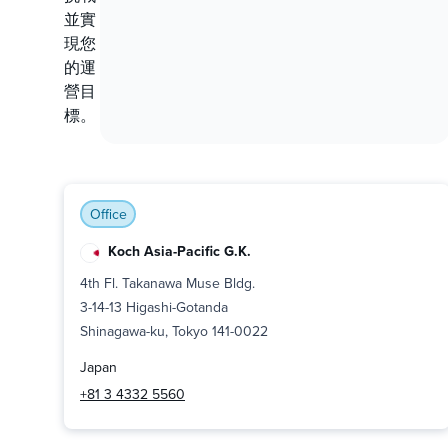
並實
現您
的運
營目
標。
Office
Koch Asia-Pacific G.K.
4th Fl. Takanawa Muse Bldg.
3-14-13 Higashi-Gotanda
Shinagawa-ku, Tokyo 141-0022
Japan
+81 3 4332 5560