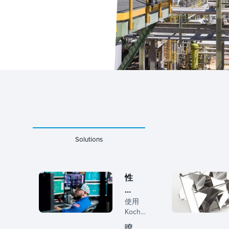
Solutions
性
能
優
使用
Koch-
化
Glitsch
瞭