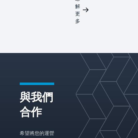
的先進
解
傳質和
更
分離解
決方案
多
提高工
藝性
能。我
們的技
術可以
降低能
耗，延
長設備
使用壽
命，並
提高最
與我們
苛刻行
業的系
統的整
合作
體耐用
性和可
靠
性。
希望將您的運營