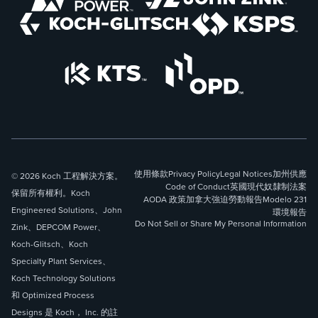
使用條款
Privacy Policy
Legal Notices
加州供應
© 2026 Koch 工程解決方案。
Code of Conduct
英國現代奴隸制法案
保留所有權利。Koch
AODA 政策
加拿大強迫勞動報告
Modelo 231
Engineered Solutions、John
環境報告
Do Not Sell or Share My Personal Information
Zink、DEPCOM Power、
Koch-Glitsch、Koch
Specialty Plant Services、
Koch Technology Solutions
和 Optimized Process
Designs 是 Koch， Inc. 的註