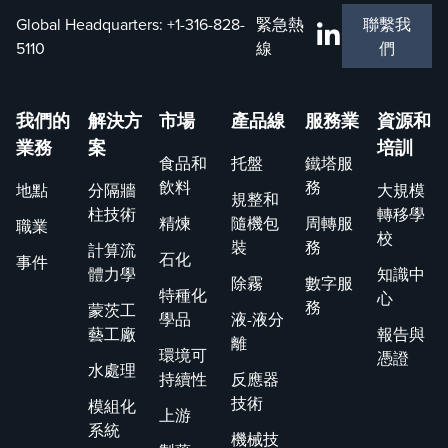
Global Headquarters:
+1-316-828-
緊急熱
聯繫我
5110
線
們
我們的
解決方
市場
產品線
服務業
資源和
業務
案
培訓
食品和
托盤
鐵塔服
飲料
務
地點
分隔牆
大規模
規整和
柱技術
轉移學
精煉
隨機包
周轉服
職業
校
裝
務
計算流
石化
事件
體力學
知識中
除霧
數字服
特種化
心
務
蒙茨工
學品
液-液分
藝工廠
報告與
離
環境可
憑證
水處理
持續性
反應器
技術
模組化
上游
系統
機械技