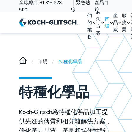
全球總部:
+1-316-828-
緊急熱
產品目
我
5110
線
錄
解
們
產
服
決
市
的
品
務
方
場
業
線
業
案
務
/
/
市場
特種化學品
特種化學品
Koch-Glitsch為特種化學品加工提
供先進的傳質和相分離解決方案，
優化產品品質、產量和操作性能。