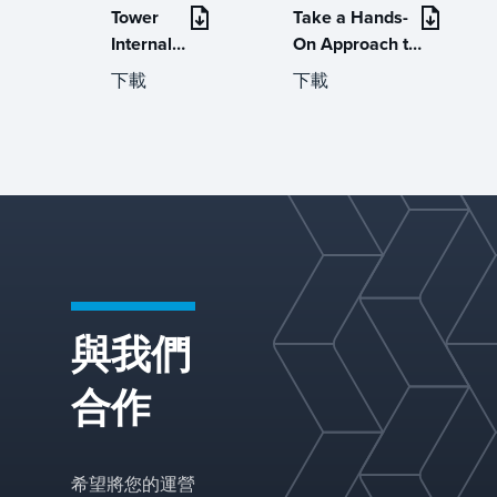
Tower
Take a Hands-
Internals
On Approach to
Hardware
Refinery
下載
下載
and
Troubleshooting
Services
與我們
合作
希望將您的運營