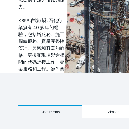
力。
KSPS 在煉油和石化行
業擁有 40 多年的經
驗，包括塔服務、施工
周轉服務、資產完整性
管理、與塔和容器的維
修、更換和現場製造相
關的代碼焊接工作、專
案服務和工程。從作業
前的規劃和設計到施工
和安裝，KSPS 對安全
和效率的關注可以確保
您的設備快速、高效、
安全地啟動和運行，無
論您身在何處，都可以
Documents
Videos
減少停機時間。