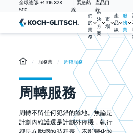
全球總部:
+1-316-828-
緊急熱
產品目
我
5110
線
錄
解
們
產
服
決
市
的
品
務
方
場
業
線
業
案
務
/
/
服務業
周轉服務
周轉服務
周轉不留任何犯錯的餘地。無論是
計劃內維護還是計劃外停機，執行
都是在壓縮的時程表、不斷變化的