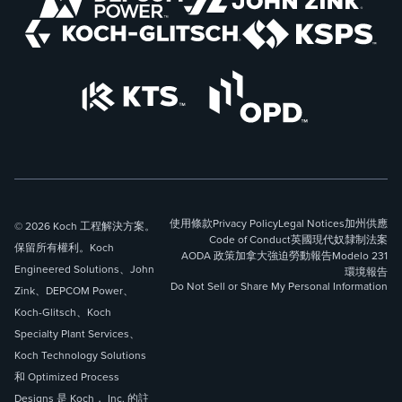
使用條款
Privacy Policy
Legal Notices
加州供應
© 2026 Koch 工程解決方案。
Code of Conduct
英國現代奴隸制法案
保留所有權利。Koch
AODA 政策
加拿大強迫勞動報告
Modelo 231
Engineered Solutions、John
環境報告
Do Not Sell or Share My Personal Information
Zink、DEPCOM Power、
Koch-Glitsch、Koch
Specialty Plant Services、
Koch Technology Solutions
和 Optimized Process
Designs 是 Koch， Inc. 的註