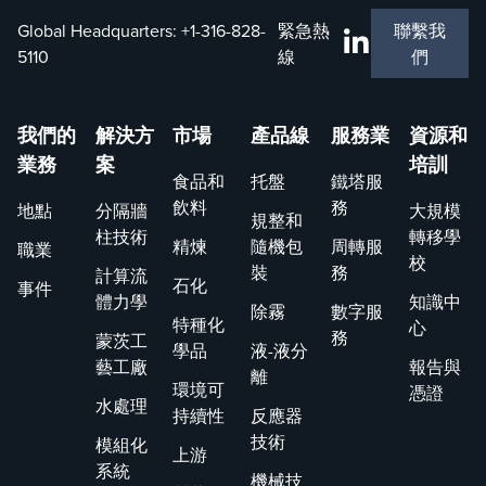
Global Headquarters:
+1-316-828-
緊急熱
聯繫我
5110
線
們
我們的
解決方
市場
產品線
服務業
資源和
業務
案
培訓
食品和
托盤
鐵塔服
飲料
務
地點
分隔牆
大規模
規整和
柱技術
轉移學
精煉
隨機包
周轉服
職業
校
裝
務
計算流
石化
事件
體力學
知識中
除霧
數字服
特種化
心
務
蒙茨工
學品
液-液分
藝工廠
報告與
離
環境可
憑證
水處理
持續性
反應器
技術
模組化
上游
系統
機械技