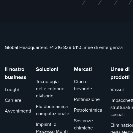
Global Headquarters:
+1-316-828-5110
Linee di emergenza
Il nostro
Soluzioni
Mercati
Linee di
business
prodotti
Tecnologia
Cibo e
delle colonne
bevande
Luoghi
Vassoi
divisorie
Raffinazione
Carriere
Impacchet
Fluidodinamica
strutturati 
Petrolchimica
Avvenimenti
computazionale
casuali
Sostanze
Impianti di
Eliminazio
chimiche
Processo Montz
della Nebb