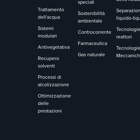
speciali
Trattamento
Separazion
Sostenibilità
dell'acqua
liquido-liq
ambientale
Sistemi
Tecnologie
Controcorrente
modulari
reattori
Farmaceutica
Antivegetativa
Tecnologi
Gas naturale
Meccanic
Recupero
solventi
Processi di
alcolizzazione
Ottimizzazione
delle
prestazioni