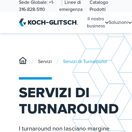
Sede Globale:
+1-
Linee di
Catalogo
316-828-5110
emergenza
Prodotti
Il nostro
Soluzioni
business
/
/
Servizi
Servizi di Turnaround
SERVIZI DI
TURNAROUND
I turnaround non lasciano margine