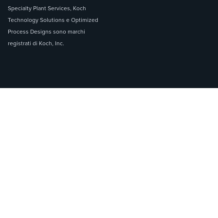
Specialty Plant Services, Koch
Technology Solutions e Optimized
Process Designs sono marchi
registrati di Koch, Inc.