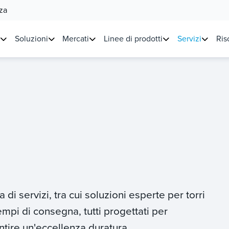
za
Soluzioni
Mercati
Linee di prodotti
Servizi
Ris
i servizi, tra cui soluzioni esperte per torri
empi di consegna, tutti progettati per
ntire un'eccellenza duratura.