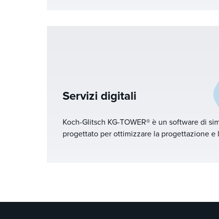
offerte specializzate, come il servizio TOWER
diagnostica, la SOLUZIONE UNICA FONTE per p
team dedicato alla raffineria e il Programma A
Ordinazione Hardware AHOP®, garantiscono eff
nei settori della raffinazione, chimica, petrol
del gas. Con supporto 24/7 e strumenti innova
partner di fiducia per soluzioni affidabili e a 
Servizi digitali
Koch-Glitsch KG-TOWER® è un software di si
progettato per ottimizzare la progettazione e 
apparecchiature per il trasferimento di massa 
Fornendo agli ingegneri precisione ed effic
semplifica la valutazione delle apparecchiature,
del processo e garantisce risultati di livello mo
distillazione e separazione. Registrati oggi st
strumento essenziale per le tue operazioni.