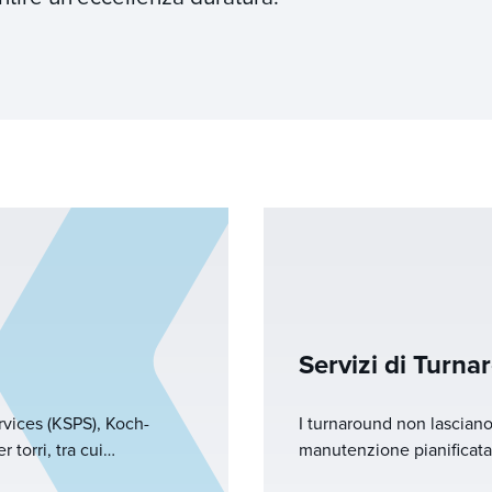
Servizi di Turna
rvices (KSPS), Koch-
I turnaround non lasciano 
 torri, tra cui
manutenzione pianificata 
 manutenzione. Le loro
avviene in tempistiche c