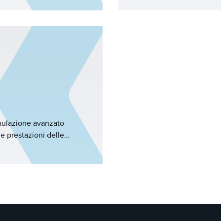
® Doctor per la
pressione operativa. Koch
rogetti semplificati, un
aiutare gli operatori a r
utomatizzato di
sicure e mantenere in pro
icienza e affidabilità
non si sbilanciano.
chimica e di lavorazione
tivi, Koch-Glitsch è un
lungo termine.
mulazione avanzato
le prestazioni delle
e la separazione di fase.
ienza, KG-TOWER®
 migliora l'affidabilità
ndiale per i sistemi di
esso per scaricare questo