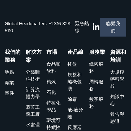
隊和
分離設備的
並在計劃不
AHOP®自
設計和性
靈活時保持
動硬體訂購
能。KG-
關鍵工作的
Global Headquarters:
+1-316-828-
緊急熱
聯繫我
計劃，確保
TOWER®
順利進行。
5110
線
們
了煉油，化
為工程師提
工，石化和
供精度和效
天然氣加工
率，簡化了
我們的
解決方
市場
產品線
服務業
資源和
行業的效率
設備評估，
業務
案
培訓
和可靠性。
提高了工藝
食品和
托盤
鐵塔服
憑藉 24/7
可靠性，並
飲料
務
地點
分隔牆
大規模
規整和
全天候支援
確保蒸餾和
柱技術
轉移學
精煉
隨機包
周轉服
和創新工
分離系統獲
職業
校
裝
務
具，Koch-
得世界一流
計算流
石化
事件
Glitsch 是
的結果。立
體力學
知識中
除霧
數字服
特種化
值得信賴的
即註冊，下
心
務
蒙茨工
學品
液-液分
合作夥伴，
載適用於您
藝工廠
報告與
離
可提供可靠
運營的必備
環境可
憑證
的長期解決
工具。
水處理
持續性
反應器