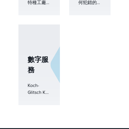
特種工廠服
何犯錯的餘
務公司
地。無論是
（KSPS）
計劃內維護
合作，科氏
還是計劃外
提供全面的
停機，執行
塔式服務，
都是在壓縮
包括設計、
的時程表、
製造、安裝
不斷變化的
和維護。他
數字服
條件和巨大
們的專業產
的運營壓力
務
品，如用於
下進行的。
診斷的
Koch-
TOWER®
Koch-
Glitsch 提
Doctor服
Glitsch KG-
供 24/7 全
務，用於簡
TOWER®
天候周轉服
化專案的單
是一款先進
務，説明操
一來源解決
的模擬軟
作員快速回
方案，專門
體，旨在優
應，做出自
的煉油廠團
化傳質和相
信的決策，