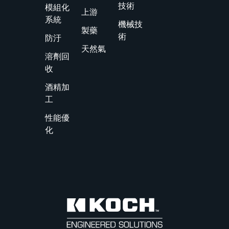
方案。
技術
模組化
上游
系統
機械技
製藥
術
防汙
天然氣
溶劑回
收
酒精加
工
性能優
化