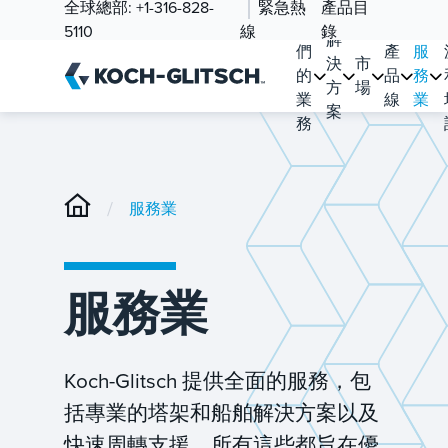
全球總部:
+1-316-828-
緊急熱
產品目
我
5110
線
錄
解
們
產
服
決
市
的
品
務
方
場
業
線
業
案
務
/
服務業
服務業
Koch-Glitsch 提供全面的服務，包
括專業的塔架和船舶解決方案以及
快速周轉支援，所有這些都旨在優