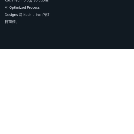
Koch Technology Solutions
和 Optimized Process
Designs 是 Koch， Inc. 的註
冊商標。